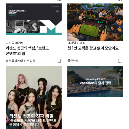
디지털 마케팅
디지털 마케팅
리센느 성공의 핵심, '브랜드
첫 1만 고객은 광고 없이 모았어요
콘텐츠'의 힘
유크랩마케터 선우의성
플랜브로
디지
AI
쇼핑
똑똑