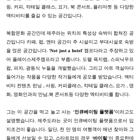
핑, 커피, 칵테일 클래스, 요가, 북 콘서트, 플리마켓 등 다양한
액티비티를 즐길 수 있는 공간입니다.
복합문화 공간인데 제주라는 위치의 특성상 숙박이 합쳐진 공
간입니다 카페, 펍, 엔터 공간이 주 시설이고 부대시설로 숙받
을 얹은 공간입니다. '
Not just a hotel
' 캠프다라고 주장하고 있
어 플레이스제주캠프라고 부릅니다. 도랠 육지랩, 스피닉우프
펍, 피자, 광동식 누들을 개발했습니다. 그리고 아트 객실마다
들어가는 작품을 다양한 작가들에게 공모를 받았습니다. 액티
비티 컨텐츠 런닝 , 서핑, 커피클래스, 칵테일 클래스, 요가 , 영
화, 영화인과의 만남,북 콘서트등 다양한 엑티비티를 합니다.
그는 이 공간을 먹고 놀고 사는 ‘
인큐베이팅 플랫폼’
이라고도
설명했습니다. 제주도라는 곳이 인큐베이팅 플랫폼으로서 입
지조건이 좋습니다. 일단, 천 만 명의 여행객이 매년 찾아와 그
들에게 선보일 수 있고, 스타트업의 경우 ‘
바이럴
’이 중요한데