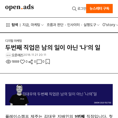
뉴스레터 구독
로그인
탐색
지금, 마케팅
흐름과 판단
인사이터
실행도구
O'story
디지털 마케팅
두번째 직업은 남의 일이 아닌 '나'의 일
오픈애즈
2018.11.21 20:11
1888
0
0
0
플레이스캠프 제주는 김대우 지배인의
9번째
직장입니다. 첫