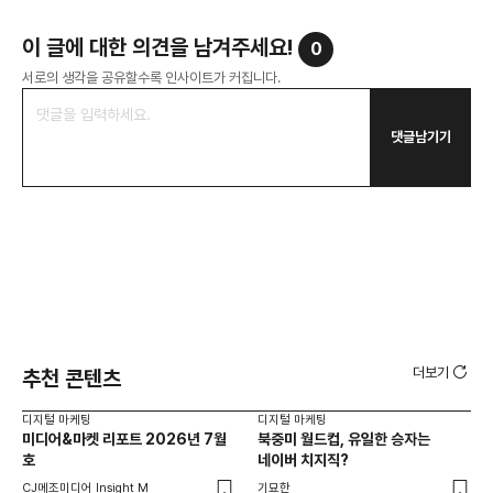
이 글에 대한 의견을 남겨주세요!
0
서로의 생각을 공유할수록 인사이트가 커집니다.
댓글남기기
더보기
추천 콘텐츠
디지털 마케팅
디지털 마케팅
디지
미디어&마켓 리포트 2026년 7월
북중미 월드컵, 유일한 승자는
브
호
네이버 치지직?
팬
CJ메조미디어 Insight M
기묘한
유크