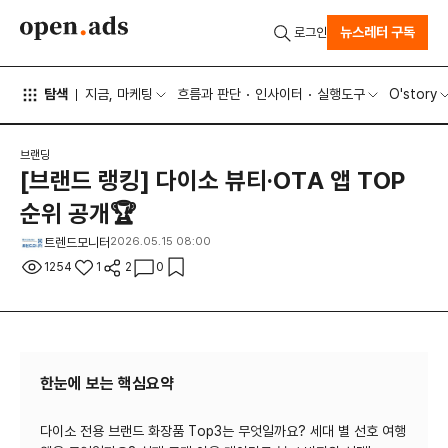
뉴스레터 구독
로그인
탐색
지금, 마케팅
흐름과 판단
인사이터
실행도구
O'story
브랜딩
[브랜드 랭킹] 다이소 뷰티·OTA 앱 TOP
순위 공개🏆
트렌드모니터
2026.05.15 08:00
1254
1
2
0
한눈에 보는 핵심요약
다이소 전용 브랜드 화장품 Top3는 무엇일까요? 세대 별 선호 여행