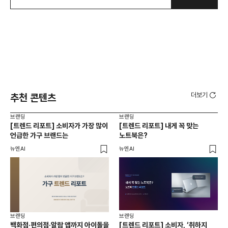
더보기
추천 콘텐츠
브랜딩
브랜딩
브랜
[트렌드 리포트] 소비자가 가장 많이
[트렌드 리포트] 내게 꼭 맞는
[트
언급한 가구 브랜드는
노트북은?
H
뉴엔AI
뉴엔AI
뉴엔
브랜딩
브랜딩
브랜
백화점·편의점·알람 앱까지 아이돌을
[트렌드 리포트] 소비자, ‘취하지