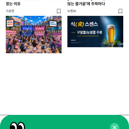
성수
찾는 이유
않는 즐거움'에 주목하다
성지
기묘한
뉴엔AI
로컬