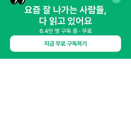
매주 화요일 아침,
요즘 잘 나가는 사람들,
마케팅 감각을 깨워 드릴게요!
65,043명의 마케터를 성장시키는 뉴스레터
다 읽고 있어요
뉴스레터 구독하기
6.4만 명 구독 중 · 무료
지금 무료 구독하기
NHN AD
오픈애즈란
공지사항
제휴문의
인사이터 신청
뉴스레터
광고안내
경기도 성남시 분당구 대왕판교로645번길 16
대표 : 심도섭
사업자등록번호 : 144-81-27690(
사업자정보확인
)
통신판매업신고번호 : 2014-경기성남-1023
호스팅서비스사업자 : 오픈애즈
서비스•광고 문의 :
1800-2198