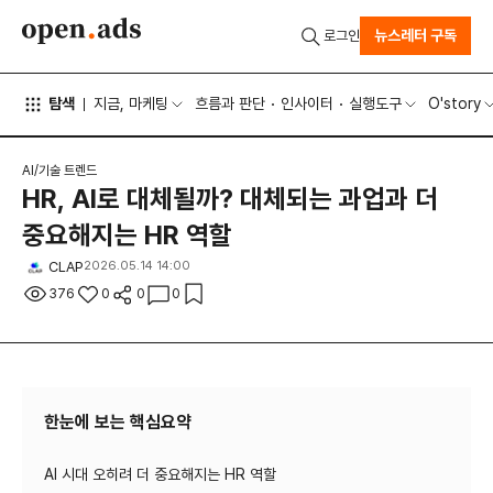
뉴스레터 구독
로그인
탐색
지금, 마케팅
흐름과 판단
인사이터
실행도구
O'story
AI/기술 트렌드
HR, AI로 대체될까? 대체되는 과업과 더
중요해지는 HR 역할
CLAP
2026.05.14 14:00
376
0
0
0
한눈에 보는 핵심요약