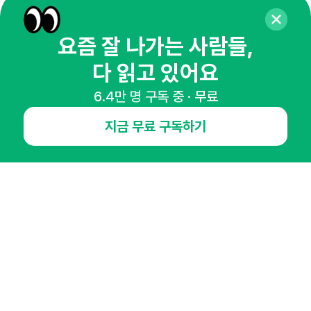
마케팅 감각을 깨워 드릴게요!
65,043명의 마케터를 성장시키는 뉴스레터
요즘 잘 나가는 사람들,
뉴스레터 구독하기
다 읽고 있어요
6.4만 명 구독 중 · 무료
지금 무료 구독하기
NHN AD
오픈애즈란
공지사항
제휴문의
인사이터 신청
뉴스레터
광고안내
경기도 성남시 분당구 대왕판교로645번길 16
대표 : 심도섭
사업자등록번호 : 144-81-27690(
사업자정보확인
)
통신판매업신고번호 : 2014-경기성남-1023
호스팅서비스사업자 : 오픈애즈
서비스•광고 문의 :
1800-2198
이메일 :
openads@openads.co.kr