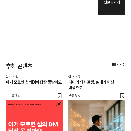
댓글남기기
더보기
추천 콘텐츠
업무 스킬
업무 스킬
업무
이거 모르면 섭외DM 답장 못받아요
리더의 의사결정, 실패가 아닌
탈퇴
배움으로
커
크리플래닛
보통 팀장
알파