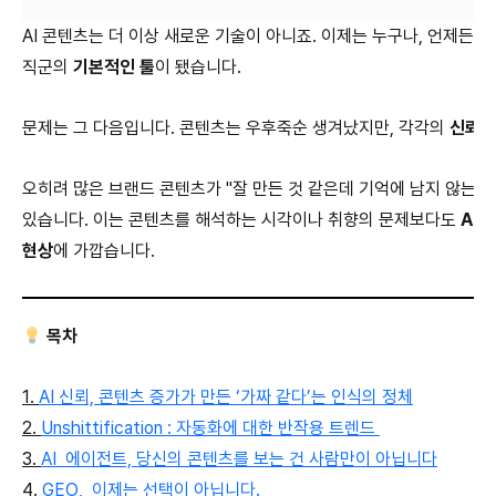
AI 콘텐츠는 더 이상 새로운 기술이 아니죠.
이제는 누구나, 언제든, 
직군의
기본적인 툴
이
됐습니다.
문제는 그 다음입니다.
콘텐츠는 우후죽순 생겨났지만, 각각의
신뢰성
오히려 많은 브랜드 콘텐츠가 "
잘 만든 것 같은데 기억에 남지 않는다
있습니다. 이는 콘텐츠를 해석하는 시각이나
취향의 문제보다도
AI
자
현상
에 가깝습니다.
목차
1.
AI 신뢰, 콘텐츠 증가가 만든 ‘가짜 같다’는 인식의 정체
2.
Unshittification : 자동화에 대한 반작용 트렌드
3.
AI 에이전트, 당신의 콘텐츠를 보는 건 사람만이 아닙니다
4.
GEO, 이제는 선택이 아닙니다.