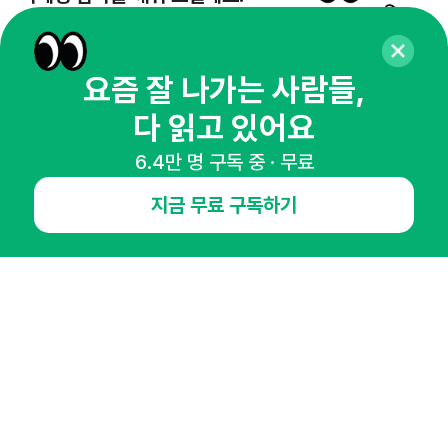
65,043명의 마케터를 성장시키는 뉴스레터
뉴스레터 구독하기
요즘 잘 나가는 사람들,
다 읽고 있어요
6.4만 명 구독 중 · 무료
NHN AD
지금 무료 구독하기
오픈애즈란
공지사항
제휴문의
인사이터 신청
뉴스레터
광고안내
경기도 성남시 분당구 대왕판교로645번길 16
대표 : 심도섭
사업자등록번호 : 144-81-27690(
사업자정보확인
)
통신판매업신고번호 : 2014-경기성남-1023
호스팅서비스사업자 : 오픈애즈
서비스•광고 문의 :
1800-2198
이메일 :
openads@openads.co.kr