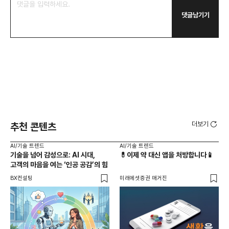
댓글남기기
더보기
추천 콘텐츠
AI/기술 트렌드
AI/기술 트렌드
AI
기술을 넘어 감성으로: AI 시대,
💊이제 약 대신 앱을 처방합니다📱
AX
고객의 마음을 여는 ‘인공 공감’의 힘
도
바
BX컨설팅
미래에셋증권 매거진
똑똑