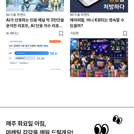
AI
[D
AI/기술 트렌드
AI/기술 트렌드
AI가 선호하는 인용 채널 약 3만건을
에이피알, 아니 K뷰티는 영속할 수
94
분석한 리포트, AI 인용 지수 리포트
있을까?
‘A
DM
7월호
삼
AI 매터스
기묘한
매주 화요일 아침,
마케팅 감각을 깨워 드릴게요!