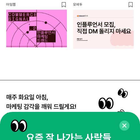
아임웹
모비두
플랜
매주 화요일 아침,
마케팅 감각을 깨워 드릴게요!
65,043명의 마케터를 성장시키는 뉴스레터
뉴스레터 구독하기
요즘 잘 나가는 사람들,