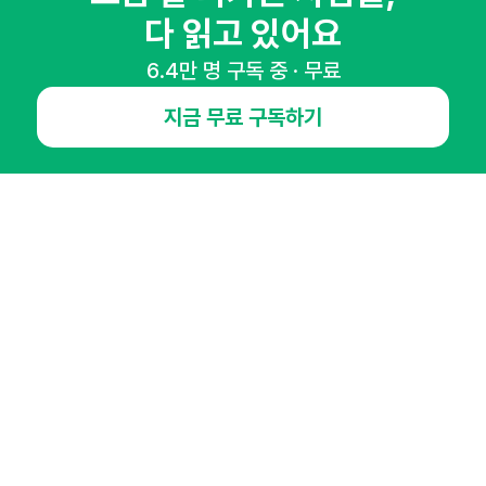
다 읽고 있어요
NHN AD
6.4만 명 구독 중 · 무료
지금 무료 구독하기
오픈애즈란
공지사항
제휴문의
인사이터 신청
뉴스레터
광고안내
경기도 성남시 분당구 대왕판교로645번길 16
대표 : 심도섭
사업자등록번호 : 144-81-27690(
사업자정보확인
)
통신판매업신고번호 : 2014-경기성남-1023
호스팅서비스사업자 : 오픈애즈
서비스•광고 문의 :
1800-2198
이메일 :
openads@openads.co.kr
이용약관
개인정보처리방침
instagram
thread
kakaotalk