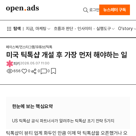
뉴스레터 구독
로그인
탐색
지금, 마케팅
흐름과 판단
인사이터
실행도구
O'story
페이스북/인스타그램/유튜브/틱톡
미국 틱톡샵 개설 후 가장 먼저 해야하는 일
피키
2026.05.07 11:00
656
0
0
0
한눈에 보는 핵심요약
틱톡샵이 뷰티 업계 화두인 만큼 이제 막 틱톡샵을 오픈했거나 오