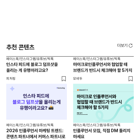
더보기
추천 콘텐츠
페이스북/인스타그램/유튜브/틱톡
페이스북/인스타그램/유튜브/틱톡
페이
인스타 피드에 블로그 덤프샷을
마이크로인플루언서와 협업할 때
아직
올리는 게 유행이라고요?
브랜드가 반드시 체크해야 할 5가지
인
만
피처링
모비두
모비
페이스북/인스타그램/유튜브/틱톡
페이스북/인스타그램/유튜브/틱톡
페이
2026 인플루언서 마케팅 트렌드:
인플루언서 모집, 직접 DM 돌리지
온라
콘텐츠 파트너에서 커머스 파트너로
마세요
사람