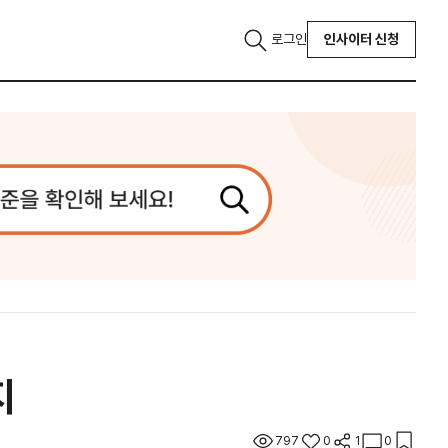
로그인
인사이터 신청
지
797
0
1
0