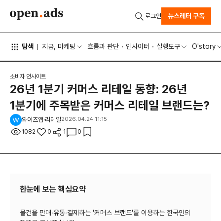
뉴스레터 구독
로그인
탐색
지금, 마케팅
흐름과 판단
인사이터
실행도구
O'story
소비자 인사이트
26년 1분기 커머스 리테일 동향: 26년
1분기에 주목받은 커머스 리테일 브랜드는?
와이즈앱·리테일
2026.04.24 11:15
1082
0
1
0
한눈에 보는 핵심요약
물건을 판매∙유통∙결제하는 '커머스 브랜드'를 이용하는 한국인의