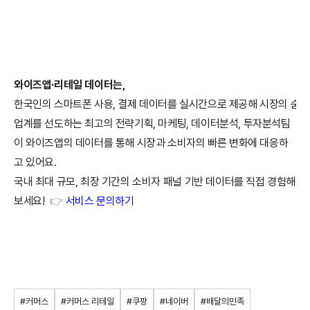
와이즈앱
·
리테일
데이터는
,
한국인의
스마트폰
사용
,
결제
데이터를
실시간으로
제공해
시장의
숨겨
업계를
선도하는
최고의
전략기획
,
마케팅
,
데이터분석
,
투자분석팀
이
와이즈앱의
데이터를
통해
시장과
소비자의
빠른
변화에
대응하
고
있어요
.
국내
최대
규모
,
최장
기간의
소비자
패널
기반
데이터를
직접
경험해
보세요
!
👉
서비스
문의하기
#커머스
#커머스 리테일
#쿠팡
#네이버
#배달의민족