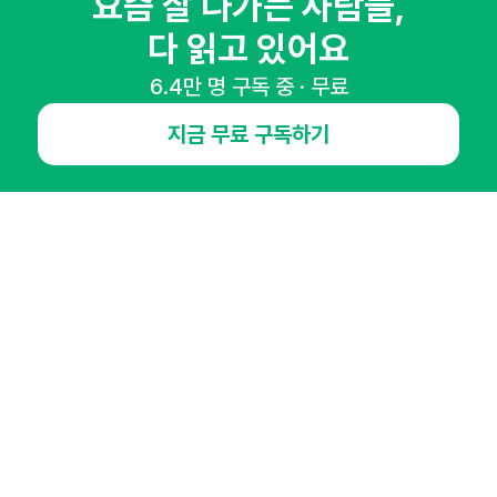
요즘 잘 나가는 사람들,
다 읽고 있어요
6.4만 명 구독 중 · 무료
NHN AD
지금 무료 구독하기
오픈애즈란
공지사항
제휴문의
인사이터 신청
뉴스레터
광고안내
경기도 성남시 분당구 대왕판교로645번길 16
대표 : 심도섭
사업자등록번호 : 144-81-27690(
사업자정보확인
)
통신판매업신고번호 : 2014-경기성남-1023
호스팅서비스사업자 : 오픈애즈
서비스•광고 문의 :
1800-2198
이메일 :
openads@openads.co.kr
이용약관
개인정보처리방침
instagram
thread
kakaotalk