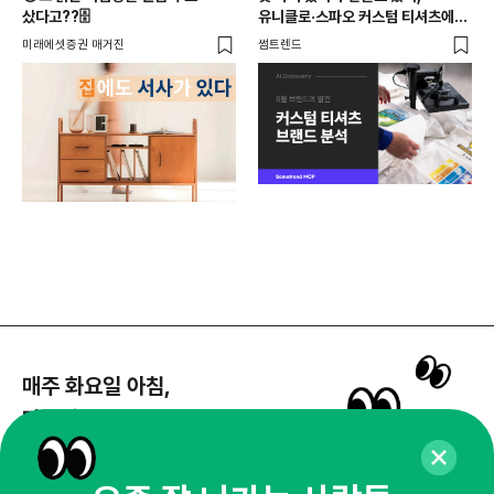
전
샀다고??🗄️
유니클로·스파오 커스텀 티셔츠에
사람들이 줄 서는 진짜 이유는?
와이
미래에셋증권 매거진
썸트렌드
매주 화요일 아침,
마케팅 감각을 깨워 드릴게요!
65,043명의 마케터를 성장시키는 뉴스레터
뉴스레터 구독하기