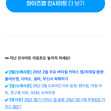
👀
지난
인사이트
리포트도
놓치지
마세요
!
✔️
[앱/
소매시장
]
2
6년 2월 주요 버티컬 커머스 앱/리테일 동향:
올리브영, 다이소, 컬리, 무신사 파헤치기
✔️
[앱/소매
시장
]
26년 2월 오프라인 마트 동향: 편
의점, 대형 마
트, 창고형 마트, SSM, 슈퍼마켓
✔️
[앱
시장
]
2
6년 1분기 커머스 앱 동향: 26년 1분기에 주목받은 커
머스 앱은?