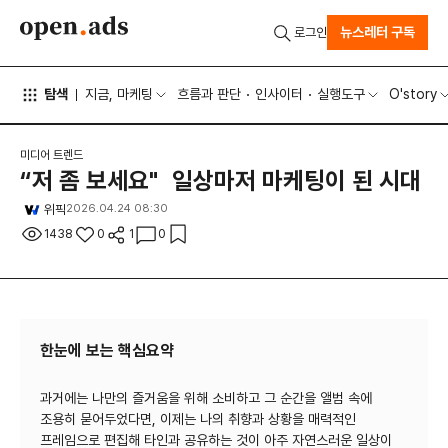
뉴스레터 구독
로그인
탐색
지금, 마케팅
흐름과 판단
인사이터
실행도구
O'story
미디어 트렌드
“저 좀 보세요" 일상마저 마케팅이 된 시대
위픽
2026.04.24 08:30
1438
0
1
0
한눈에 보는 핵심요약
과거에는 나만의 즐거움을 위해 소비하고 그 순간을 앨범 속에
조용히 묻어두었다면, 이제는 나의 취향과 상황을 매력적인
프레임으로 편집해 타인과 공유하는 것이 아주 자연스러운 일상이