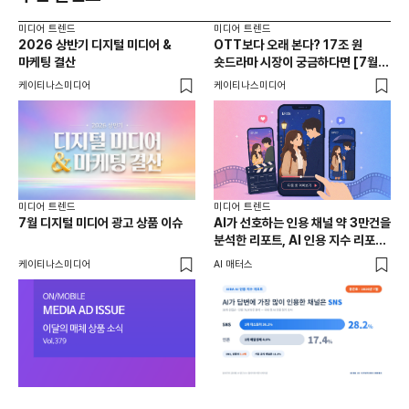
미디어 트렌드
미디어 트렌드
미디
2026 상반기 디지털 미디어 &
OTT보다 오래 본다? 17조 원
[무
마케팅 결산
숏드라마 시장이 궁금하다면 [7월
마
디지털 미디어&마케팅 이슈]
케이티나스미디어
케이티나스미디어
(주
미디어 트렌드
미디어 트렌드
미디
7월 디지털 미디어 광고 상품 이슈
AI가 선호하는 인용 채널 약 3만건을
LL
분석한 리포트, AI 인용 지수 리포트
주목
7월호
케이티나스미디어
AI 매터스
마케
케이