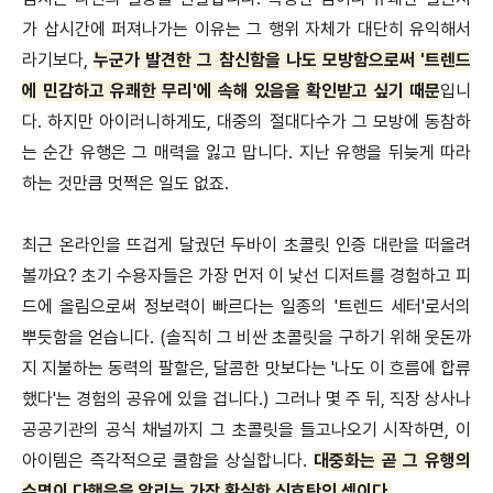
가 삽시간에 퍼져나가는 이유는 그 행위 자체가 대단히 유익해서
라기보다,
누군가 발견한 그 참신함을 나도 모방함으로써 '트렌드
에 민감하고 유쾌한 무리'에 속해 있음을 확인받고 싶기 때문
입니
다. 하지만 아이러니하게도, 대중의 절대다수가 그 모방에 동참하
는 순간 유행은 그 매력을 잃고 맙니다. 지난 유행을 뒤늦게 따라
하는 것만큼 멋쩍은 일도 없죠.
최근 온라인을 뜨겁게 달궜던 두바이 초콜릿 인증 대란을 떠올려
볼까요? 초기 수용자들은 가장 먼저 이 낯선 디저트를 경험하고 피
드에 올림으로써 정보력이 빠르다는 일종의 '트렌드 세터'로서의
뿌듯함을 얻습니다. (솔직히 그 비싼 초콜릿을 구하기 위해 웃돈까
지 지불하는 동력의 팔할은, 달콤한 맛보다는 '나도 이 흐름에 합류
했다'는 경험의 공유에 있을 겁니다.) 그러나 몇 주 뒤, 직장 상사나
공공기관의 공식 채널까지 그 초콜릿을 들고나오기 시작하면, 이
아이템은 즉각적으로 쿨함을 상실합니다.
대중화는 곧 그 유행의
수명이 다했음을 알리는 가장 확실한 신호탄인 셈이다.