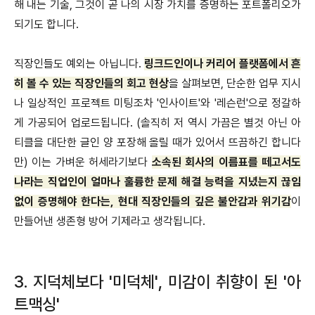
해 내는 기술, 그것이 곧 나의 시장 가치를 증명하는 포트폴리오가
되기도 합니다.
직장인들도 예외는 아닙니다.
링크드인이나 커리어 플랫폼에서 흔
히 볼 수 있는 직장인들의 회고 현상
을 살펴보면, 단순한 업무 지시
나 일상적인 프로젝트 미팅조차 '인사이트'와 '레슨런'으로 정갈하
게 가공되어 업로드됩니다. (솔직히 저 역시 가끔은 별것 아닌 아
티클을 대단한 글인 양 포장해 올릴 때가 있어서 뜨끔하긴 합니다
만) 이는 가벼운 허세라기보다
소속된 회사의 이름표를 떼고서도
나라는 직업인이 얼마나 훌륭한 문제 해결 능력을 지녔는지 끊임
없이 증명해야 한다는, 현대 직장인들의 깊은 불안감과 위기감
이
만들어낸 생존형 방어 기제라고 생각됩니다.
3. 지덕체보다 '미덕체', 미감이 취향이 된 '아
트맥싱'