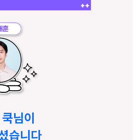
팀 쿡님이
가셨습니다