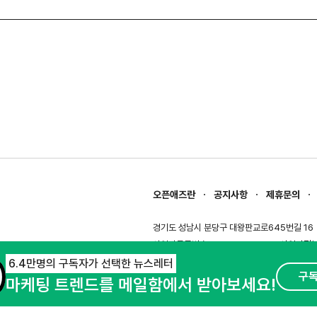
오픈애즈란
공지사항
제휴문의
경기도 성남시 분당구 대왕판교로645번길 16
사업자등록번호 : 144-81-27690(
사업자정
호스팅서비스사업자 : 오픈애즈
서비스•광고 
6.4만명의 구독자가 선택한 뉴스레터
구
마케팅 트렌드를 메일함에서 받아보세요!
이용약관
개인정보처리방침