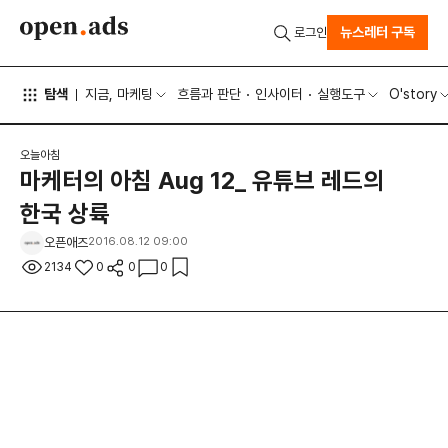
뉴스레터 구독
로그인
탐색
지금, 마케팅
흐름과 판단
인사이터
실행도구
O'story
오늘아침
마케터의 아침 Aug 12_ 유튜브 레드의
한국 상륙
오픈애즈
2016.08.12 09:00
2134
0
0
0