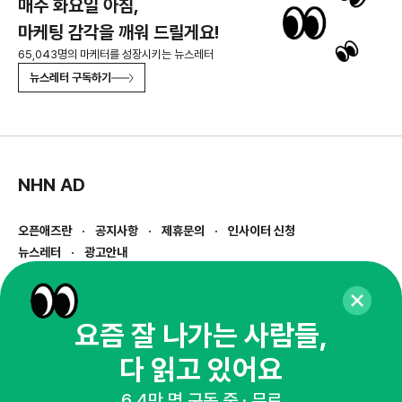
매주 화요일 아침,
마케팅 감각을 깨워 드릴게요!
65,043명의 마케터를 성장시키는 뉴스레터
뉴스레터 구독하기
NHN AD
오픈애즈란
공지사항
제휴문의
인사이터 신청
뉴스레터
광고안내
경기도 성남시 분당구 대왕판교로645번길 16
대표 : 심도섭
사업자등록번호 : 144-81-27690(
사업자정보확인
)
요즘 잘 나가는 사람들,
통신판매업신고번호 : 2014-경기성남-1023
다 읽고 있어요
호스팅서비스사업자 : 오픈애즈
서비스•광고 문의 :
1800-2198
6.4만 명 구독 중 · 무료