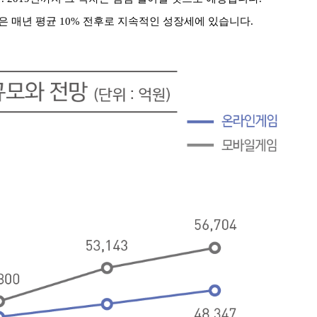
은 매년 평균 10% 전후로 지속적인 성장세에 있습니다.