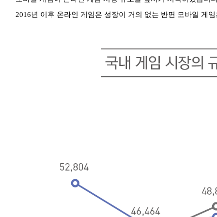
2016년 이후 온라인 게임은 성장이 거의 없는 반면 모바일 게임