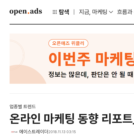
탐색
지금, 마케팅
흐름과
업종별 트렌드
온라인 마케팅 동향 리포트
에이스트레이더
2018.11.13 03:15