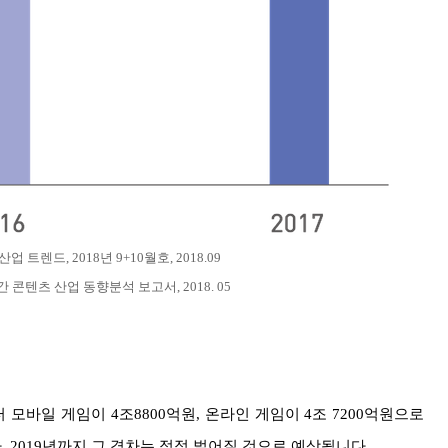
렌드, 2018년 9+10월호, 2018.09
 콘텐츠 산업 동향분석 보고서, 2018. 05
모바일 게임이 4조8800억원, 온라인 게임이 4조 7200억원으로
 2019년까지 그 격차는 점점 벌어질 것으로 예상됩니다.