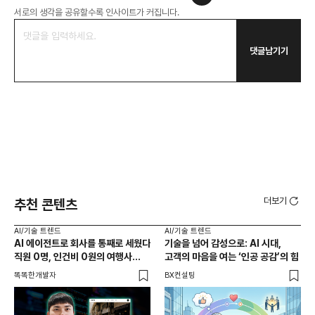
서로의 생각을 공유할수록 인사이트가 커집니다.
댓글남기기
더보기
추천 콘텐츠
AI/기술 트렌드
AI/기술 트렌드
AI
AI 에이전트로 회사를 통째로 세웠다
기술을 넘어 감성으로: AI 시대,
AI
직원 0명, 인건비 0원의 여행사
고객의 마음을 여는 ‘인공 공감’의 힘
몰
제작기
똑똑한개발자
BX컨설팅
BX