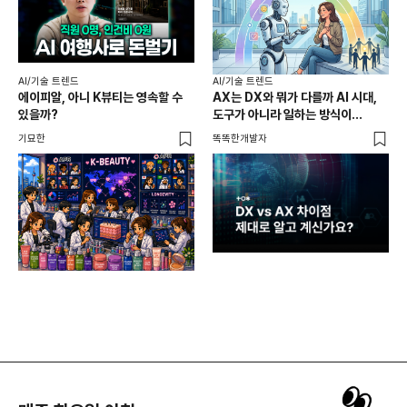
AI
AI/기술 트렌드
AI/기술 트렌드
💻
에이피알, 아니 K뷰티는 영속할 수
AX는 DX와 뭐가 다를까 AI 시대,
없
있을까?
도구가 아니라 일하는 방식이
미래
바뀌어야 하는 이유
기묘한
똑똑한개발자