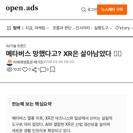
뉴스레터 구독
로그인
탐색
지금, 마케팅
흐름과 판단
인사이터
실행도구
O'story
AI/기술 트렌드
메타버스 망했다고? XR은 살아남았다 🐦‍🔥
미래에셋증권 매거진
2026.02.05 08:00
1032
0
1
0
한눈에 보는 핵심요약
메타버스 열풍 이후, XR은 비즈니스와 일상에서 쓰이는 실질적
도구로 자리 잡았다. AI와 결합한 XR은 산업 생산성을 높이며