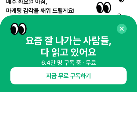
매주 화요일 아침,
마케팅 감각을 깨워 드릴게요!
65,043명의 마케터를 성장시키는 뉴스레터
뉴스레터 구독하기
요즘 잘 나가는 사람들,
다 읽고 있어요
6.4만 명 구독 중 · 무료
NHN AD
지금 무료 구독하기
오픈애즈란
공지사항
제휴문의
인사이터 신청
뉴스레터
광고안내
경기도 성남시 분당구 대왕판교로645번길 16
대표 : 심도섭
사업자등록번호 : 144-81-27690(
사업자정보확인
)
통신판매업신고번호 : 2014-경기성남-1023
호스팅서비스사업자 : 오픈애즈
서비스•광고 문의 :
1800-2198