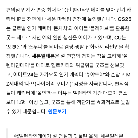
편의점 업계가 연중 최대 대목인 밸런타인데이를 맞아 인기 캐
릭터 IP를 전면에 내세운 마케팅 경쟁에 돌입했습니다.
GS25
는 글로벌 인기 캐릭터 '몬치치'와 아이돌 '플레이브'를 활용한
굿즈 세트로 사전 예약 완판 행진을 이어가고 있으며,
CU
는
'포켓몬'과 '스누피'를 테마로 캠핑·생활 잡화까지 라인업을 확
장했습니다.
세븐일레븐
은 설 연휴와 겹치는 점을 고려해 '설
렌타인데이'를 테마로 헬로키티와 위글위글 굿즈를 선보였
고,
이마트24
는 카카오톡 인기 캐릭터 '슈야토야'와 손잡고 M
Z세대의 '다꾸(다이어리 꾸미기)' 감성을 자극합니다. 편의점
들이 캐릭터에 '올인'하는 이유는 밸런타인 기간 매출이 평소
보다 1.5배 이상 높고, 굿즈를 통해 객단가를 효과적으로 높일
수 있기 때문입니다.
원문보기
🤔밸런타인데이가 설 명절과 맞물린 올해, 세븐일레븐