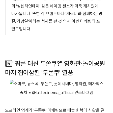
의 '설렌타인데이' 같은 네이밍 센스가 더욱 재치있게
다가옵니다. 또한 각 브랜드마다 '캐릭터와 함께하는 명
절/기념일'이라는 서사를 판 것 역시 이번 마케팅의 포
인트입니다.
5️⃣"팝콘 대신 두쫀쿠?" 영화관·놀이공원
마저 집어삼킨 '두쫀쿠' 열풍
출처 = @lottecinema_official 인스타그램
오프라인 업계가 '두쫀쿠' 마케팅으로 매출 회복에 사활을 걸