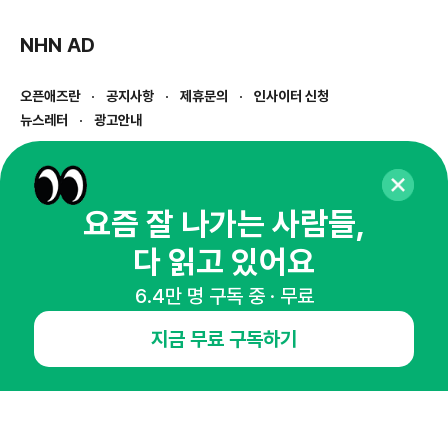
NHN AD
오픈애즈란
공지사항
제휴문의
인사이터 신청
뉴스레터
광고안내
경기도 성남시 분당구 대왕판교로645번길 16
대표 : 심도섭
사업자등록번호 : 144-81-27690(
사업자정보확인
)
요즘 잘 나가는 사람들,
통신판매업신고번호 : 2014-경기성남-1023
호스팅서비스사업자 : 오픈애즈
다 읽고 있어요
서비스•광고 문의 :
1800-2198
이메일 :
openads@openads.co.kr
6.4만 명 구독 중 · 무료
지금 무료 구독하기
이용약관
개인정보처리방침
instagram
thread
kakaotalk
© NHN AD. All rights reserved.