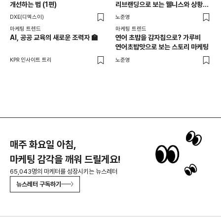
개선하는 법 (1편)
리브랜딩으로 보는 웰니스와 상황
것
최적화 전략
DXE(디엑스이)
노준영
잉크
마케팅 트렌드
마케팅 트렌드
마케
AI, 공공 교육의 새로운 조력자 🏫
연어 초밥을 감자칩으로? 가루비
백
연어초밥맛으로 보는 스토리 마케팅
찾
KPR 인사이트 트리
노준영
기묘
매주 화요일 아침,
마케팅 감각을 깨워 드릴게요!
65,043명의 마케터를 성장시키는 뉴스레터
뉴스레터 구독하기