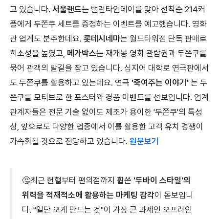
고 있습니다.
서울랜드
는 밸런타인데이를 맞아 선착순 214커
플에게 두쫀쿠 세트를 증정하는 이벤트를 예고했습니다. 영화
관 업계도 분주한데요.
롯데시네마
는 월드타워점 단독 판매로
희소성을 높였고,
메가박스
는 재개봉 영화 관람권과 두쫀쿠를
묶어 관객의 발길을 잡고 있습니다. 심지어 대학로 연극판에서
도 두쫀쿠를 활용하고 있는데요. 연극
'죽여주는 이야기'
는 두
쫀쿠를 모티브로 한 포스터와 경품 이벤트를 선보입니다. 업계
관계자들은 전문 기술 없이도 제조가 용이한 '두쫀쿠'의 특성
상, 앞으로도 다양한 업종에서 이를 활용한 고객 유치 경쟁이
가속화될 것으로 전망하고 있습니다.
원문보기
🤔최근 헌혈부터 편의점까지 휩쓴
'두바이 스타일'의
위력을 적재적소에 활용하는 마케팅 감각
이 돋보입니
다. "일단 오게 만드는 것"이 가장 큰 과제인 오프라인