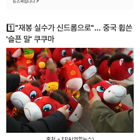
1️⃣"재봉 실수가 신드롬으로"… 중국 휩쓴
'슬픈 말' 쿠쿠마
출처 = EPA(연합뉴스)