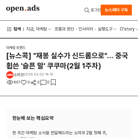
뉴스레터 구독
로그인
탐색
지금, 마케팅
흐름과 판단
인사이터
실행도구
O'story
마케팅 트렌드
[뉴스콕] "재봉 실수가 신드롬으로"… 중국
휩쓴 '슬픈 말' 쿠쿠마(2월 1주차)
소마코
2026.02.02 14:15
601
0
0
0
한눈에 보는 핵심요약
한 주간 마케팅 소식을 전달해드리는 소마코 2월 첫째 주,