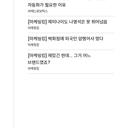
자동화가 필요한 이유
씨메스로보틱스
[마케띵킹] 제미나이도 나영석은 못 뛰어넘음
마케띵킹
[마케띵킹] 백화점에 외국인 암행어사 떴다
마케띵킹
[마케띵킹] 재밌긴 한데... 그거 어느
브랜드였죠?
마케띵킹