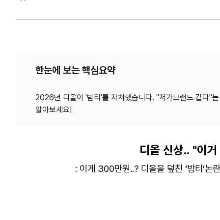
한눈에 보는 핵심요약
2026년 디올이 '밤티'를 자처했습니다. "저가브랜드 같다"
디올 신상
.. "
이거
:
이게
300
만원
..?
디올을 덮친
‘
밤티
’
논