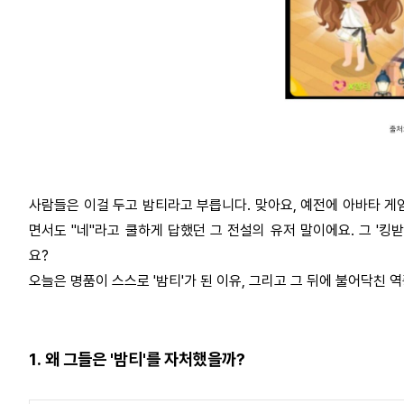
사람들은 이걸 두고 밤티라고 부릅니다
.
맞아요
,
예전에 아바타 게
면서도
"
네
"
라고 쿨하게 답했던 그 전설의 유저 말이에요
.
그
'
킹
요
?
오늘은 명품이 스스로
'
밤티
'
가 된 이유
,
그리고 그 뒤에 불어닥친 
1.
왜 그들은
'
밤티
'
를 자처했을까
?