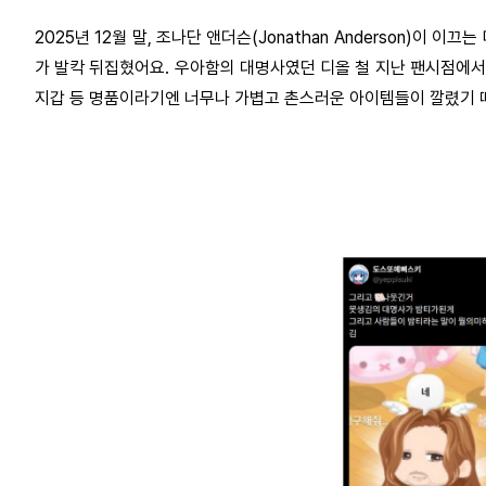
2025
년
12
월 말
,
조나단 앤더슨
(Jonathan Anderson)
이 이끄는
가 발칵 뒤집혔어요
.
우아함의 대명사였던 디올 철 지난 팬시점에서
지갑 등 명품이라기엔 너무나 가볍고 촌스러운 아이템들이 깔렸기