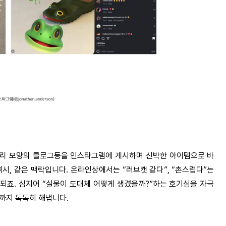
리 모양의 클로그등을 인스타그램에 게시하며 신박한 아이템으로 바
역시
,
같은 맥락입니다
.
온라인상에서는
“
러브캣 같다
”, “
촌스럽다
”
는
 되죠
.
심지어
“
실물이 도대체 어떻게 생겼을까
?”
하는 호기심을 자극
할까지 톡톡히 해냅니다
.