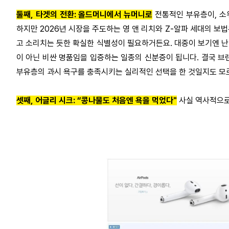
둘째
,
타겟의 전환
:
올드머니에서 뉴머니로
전통적인 부유층이
,
소
하지만
2026
년 시장을 주도하는 영 앤 리치와
Z-
알파 세대의 보법
고 소리치는 듯한 확실한 식별성이 필요하거든요
.
대중이 보기엔 난
이 아닌 비싼 명품임을 입증하는 일종의 신분증이 됩니다
.
결국 브
부유층의 과시 욕구를 충족시키는 실리적인 선택을 한 것일지도 
셋째
,
어글리 시크
: “
콩나물도 처음엔 욕을 먹었다
"
사실 역사적으로