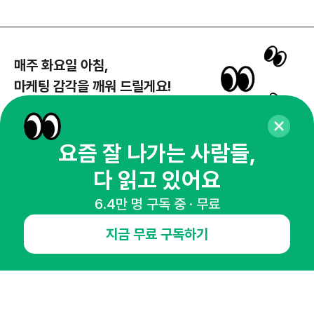
매주 화요일 아침,
마케팅 감각을 깨워 드릴게요!
65,043명의 마케터를 성장시키는 뉴스레터
뉴스레터 구독하기
요즘 잘 나가는 사람들,
다 읽고 있어요
6.4만 명 구독 중 · 무료
NHN AD
지금 무료 구독하기
오픈애즈란
공지사항
제휴문의
인사이터 신청
뉴스레터
광고안내
경기도 성남시 분당구 대왕판교로645번길 16
대표 : 심도섭
사업자등록번호 : 144-81-27690(
사업자정보확인
)