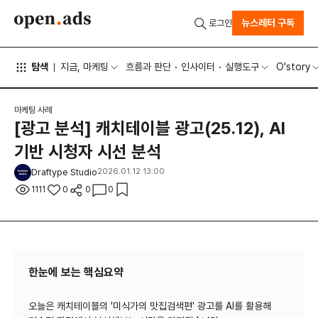
뉴스레터 구독
로그인
탐색
지금, 마케팅
흐름과 판단
인사이터
실행도구
O'story
마케팅 사례
[광고 분석] 캐치테이블 광고(25.12), AI
기반 시청자 시선 분석
Draftype Studio
2026.01.12 13:00
1111
0
0
0
한눈에 보는 핵심요약
오늘은 캐치테이블의 '미식가의 맛집검색편' 광고를 AI를 활용해