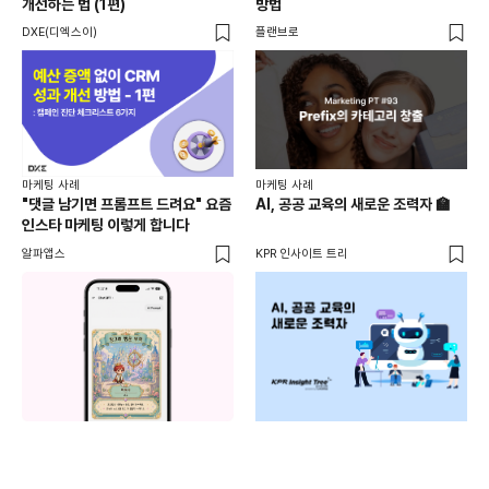
개선하는 법 (1편)
방법
40
활용
DXE(디엑스이)
플랜브로
위픽
마케
마케팅 사례
마케팅 사례
[D
"댓글 남기면 프롬프트 드려요" 요즘
AI, 공공 교육의 새로운 조력자 🏫
자체
인스타 마케팅 이렇게 합니다
게시
DM
알파앱스
KPR 인사이트 트리
유입
도