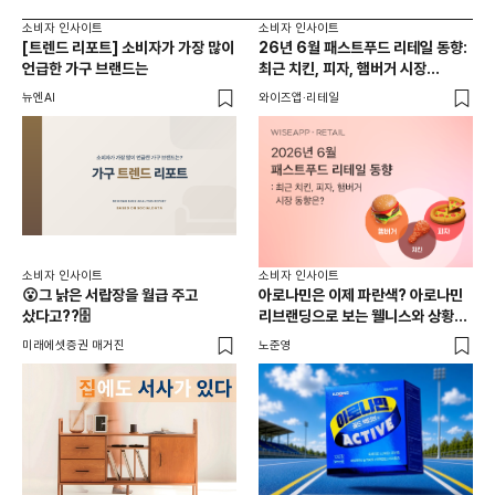
소비자 인사이트
소비자 인사이트
소비
[트렌드 리포트] 소비자가 가장 많이
26년 6월 패스트푸드 리테일 동향:
옷 
언급한 가구 브랜드는
최근 치킨, 피자, 햄버거 시장
유
동향은?
사람
뉴엔AI
와이즈앱·리테일
썸트
소비자 인사이트
소비자 인사이트
😮그 낡은 서랍장을 월급 주고
아로나민은 이제 파란색? 아로나민
샀다고??🗄️
리브랜딩으로 보는 웰니스와 상황
소비
[트
최적화 전략
미래에셋증권 매거진
노준영
노
뉴엔