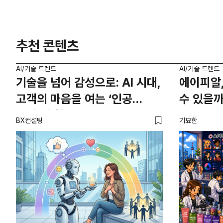
추천 콘텐츠
AI/기술 트렌드
AI/기술 트렌드
기술을 넘어 감성으로: AI 시대,
에이피알,
고객의 마음을 여는 ‘인공
수 있을까
공감’의 힘
BX컨설팅
기묘한