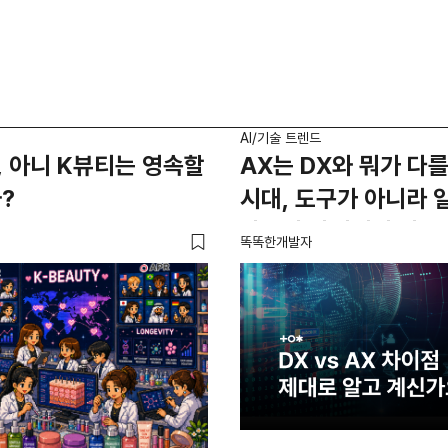
AI/기술 트렌드
 아니 K뷰티는 영속할
AX는 DX와 뭐가 다를
?
시대, 도구가 아니라 
방식이 바뀌어야 하는
똑똑한개발자