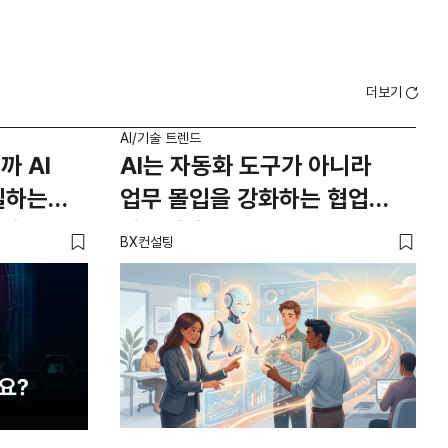
더보기
AI/기술 트렌드
AI/
까 AI
AI는 자동화 도구가 아니라
'
일하는
업무 몰입을 강화하는 협업
선
 이유
파트너다
작
BX컨설팅
AI마