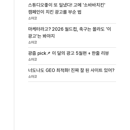
스튜디오좋이 또 일냈다! 고메 '소바바치킨'
캠페인이 치킨 광고를 부순 법
소마코
마케터라고? 2026 월드컵, 축구는 몰라도 '이
광고'는 봐야지
소마코
광줍 pick📌 이 달의 광고 5월편 + 한줄 리뷰
소마코
너도나도 GEO 최적화! 진짜 잘 된 사이트 있어?
소마코