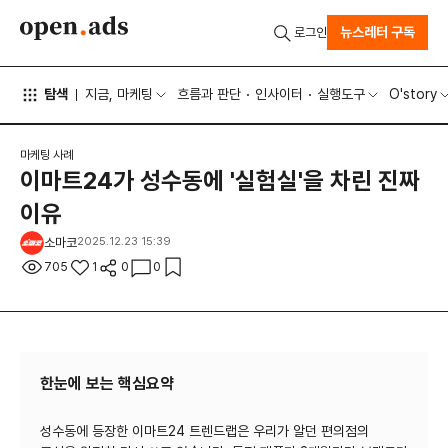
뉴스레터 구독
로그인
탐색
지금, 마케팅
흐름과 판단
인사이터
실행도구
O'story
마케팅 사례
이마트24가 성수동에 '실험실'을 차린 진짜
이유
소마코
2025.12.23 15:39
705
1
0
0
한눈에 보는 핵심요약
성수동에 등장한 이마트24 트렌드랩은 우리가 알던 편의점의