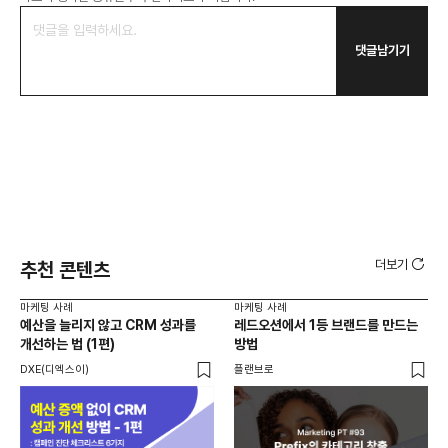
댓글남기기
더보기
추천 콘텐츠
마케팅 사례
마케팅 사례
마케
예산을 늘리지 않고 CRM 성과를
레드오션에서 1등 브랜드를 만드는
옥외
개선하는 법 (1편)
방법
40
활용
DXE(디엑스이)
플랜브로
위픽