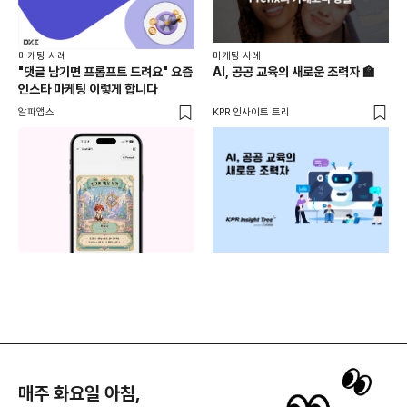
마케
마케팅 사례
마케팅 사례
[D
"댓글 남기면 프롬프트 드려요" 요즘
AI, 공공 교육의 새로운 조력자 🏫
자체
인스타 마케팅 이렇게 합니다
게시
DM
알파앱스
KPR 인사이트 트리
유입
도
매주 화요일 아침,