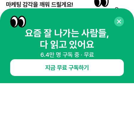
마케팅 감각을 깨워 드릴게요!
65,043명의 마케터를 성장시키는 뉴스레터
뉴스레터 구독하기
요즘 잘 나가는 사람들,
다 읽고 있어요
6.4만 명 구독 중 · 무료
NHN AD
지금 무료 구독하기
오픈애즈란
공지사항
제휴문의
인사이터 신청
뉴스레터
광고안내
경기도 성남시 분당구 대왕판교로645번길 16
대표 : 심도섭
사업자등록번호 : 144-81-27690(
사업자정보확인
)
통신판매업신고번호 : 2014-경기성남-1023
호스팅서비스사업자 : 오픈애즈
서비스•광고 문의 :
1800-2198
이메일 :
openads@openads.co.kr