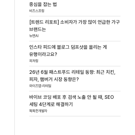
중심을 잡는 법
비즈스프링
[트렌드 리포트] 소비자가 가장 많이 언급한 가구
브랜드는
뉴엔AI
인스타 피드에 블로그 덤프샷을 올리는 게
유행이라고요?
피처링
26년 6월 패스트푸드 리테일 동향: 최근 치킨,
피자, 햄버거 시장 동향은?
와이즈앱·리테일
바이브 코딩 배포 후 검색 노출 안 될 때, SEO
세팅 4단계로 해결하기
똑똑한개발자