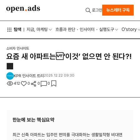
뉴스레터 구독
로그인
탐색
지금, 마케팅
흐름과 판단
인사이터
실행도구
O'story
소비자 인사이트
요즘 새 아파트는 ‘이것’ 없으면 안 된다?!
🏢
KPR 인사이트 트리
2025.12.22 09:30
412
0
0
0
한눈에 보는 핵심요약
최근 신축 아파트는 입주민 편의를 극대화하는 생활밀착형 비대면