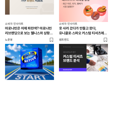
소비자 인사이트
소비자 인사이트
아로나민은 이제 파란색? 아로나민
옷 사러 갔다가 만들고 왔다,
리브랜딩으로 보는 웰니스와 상황
유니클로·스파오 커스텀 티셔츠에
소비
[트
최적화 전략
사람들이 줄 서는 진짜 이유는?
노준영
썸트렌드
노
뉴엔