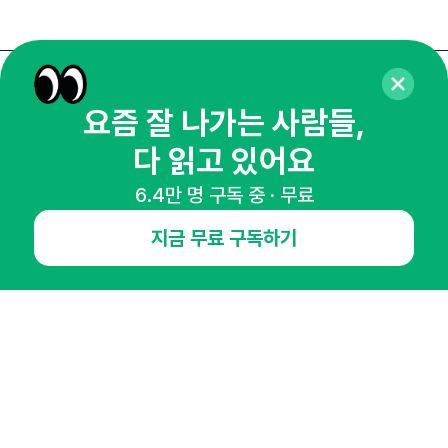
매주 화요일 아침,
요즘 잘 나가는 사람들,
마케팅 감각을 깨워 드릴게요!
다 읽고 있어요
65,043명의 마케터를 성장시키는 뉴스레터
뉴스레터 구독하기
6.4만 명 구독 중 · 무료
지금 무료 구독하기
NHN AD
오픈애즈란
공지사항
제휴문의
인사이터 신청
뉴스레터
광고안내
경기도 성남시 분당구 대왕판교로645번길 16
대표 : 심도섭