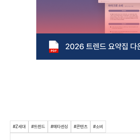
#Z세대
#트렌드
#메타센싱
#콘텐츠
#소비