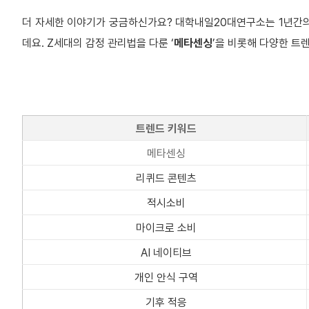
더 자세한 이야기가 궁금하신가요? 대학내일20대연구소는 1년간
데요. Z세대의 감정 관리법을 다룬 ‘
메타센싱
’을 비롯해 다양한 트
트렌드 키워드
메타센싱
리퀴드 콘텐츠
적시소비
마이크로 소비
AI 네이티브
개인 안식 구역
기후 적응