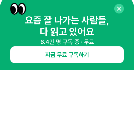
뉴스레터 구독하기
요즘 잘 나가는 사람들,
다 읽고 있어요
NHN AD
6.4만 명 구독 중 · 무료
지금 무료 구독하기
오픈애즈란
공지사항
제휴문의
인사이터 신청
뉴스레터
광고안내
경기도 성남시 분당구 대왕판교로645번길 16
대표 : 심도섭
사업자등록번호 : 144-81-27690(
사업자정보확인
)
통신판매업신고번호 : 2014-경기성남-1023
호스팅서비스사업자 : 오픈애즈
서비스•광고 문의 :
1800-2198
이메일 :
openads@openads.co.kr
이용약관
개인정보처리방침