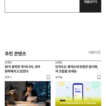
댓글남기기
더보기
추천 콘텐츠
브랜딩
브랜딩
브랜
AI가 뭉뚝한 게 아니라, 내가
인지도는 쌓이는데 반응은 없다면,
팝
뭉뚝해지고 있었다
이 조합을 보세요
체크
확
브루스
심미솔
로컬