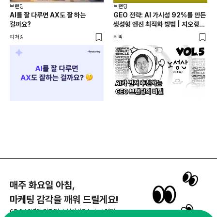
브랜딩
브랜딩
브랜
AI를 잘 다루면 AX도 잘 하는
GEO 전략: AI 가시성 92%를 만든
성수
걸까요?
생성형 엔진 최적화 방법 | 지오랭크
성지
노성산 대표
피처링
위픽
로컬
매주 화요일 아침,
마케팅 감각을 깨워 드릴게요!
65,043명의 마케터를 성장시키는 뉴스레터