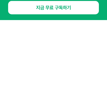
NHN AD
지금 무료 구독하기
오픈애즈란
공지사항
제휴문의
인사이터 신청
뉴스레터
광고안내
경기도 성남시 분당구 대왕판교로645번길 16
대표 : 심도섭
사업자등록번호 : 144-81-27690(
사업자정보확인
)
통신판매업신고번호 : 2014-경기성남-1023
호스팅서비스사업자 : 오픈애즈
서비스•광고 문의 :
1800-2198
이메일 :
openads@openads.co.kr
이용약관
개인정보처리방침
instagram
thread
kakaotalk
© NHN AD. All rights reserved.