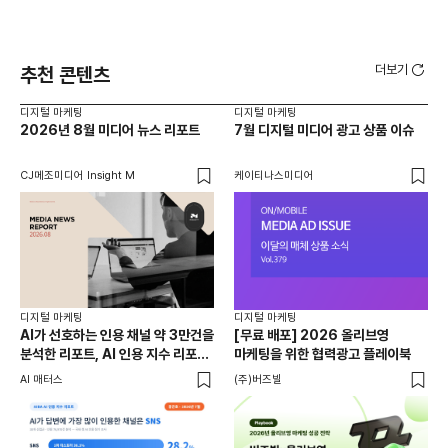
더보기
추천 콘텐츠
디지털 마케팅
디지털 마케팅
디지
2026년 8월 미디어 뉴스 리포트
7월 디지털 미디어 광고 상품 이슈
AI
추
CJ메조미디어 Insight M
케이티나스미디어
AI
디지털 마케팅
디지털 마케팅
디지
AI가 선호하는 인용 채널 약 3만건을
[무료 배포] 2026 올리브영
20
분석한 리포트, AI 인용 지수 리포트
마케팅을 위한 협력광고 플레이북
리포
7월호
읽는
AI 매터스
(주)버즈빌
크리