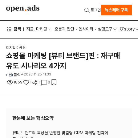
뉴스레터 구독
로그인
탐색
지금, 마케팅
흐름과 판단
인사이터
실행도구
O'story
디지털 마케팅
쇼핑몰 마케팅 [뷰티 브랜드]편 : 재구매
유도 시나리오 4가지
블럭스
2025.11.25 11:33
1859
1
1
0
한눈에 보는 핵심요약
뷰티 브랜드의 특성을 반영한 맞춤형 CRM 마케팅 전략이