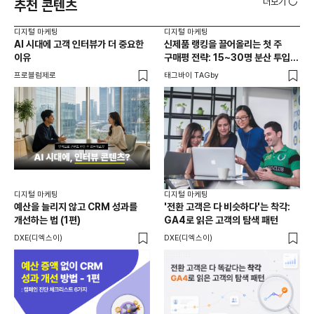
더보기
추천 콘텐츠
디지털 마케팅
디지털 마케팅
디지
AI 시대에 고객 인터뷰가 더 중요한
신제품 랭킹을 끌어올리는 첫 주
피부
이유
구매평 전략: 15~30명 분산 투입의
어떻
법칙
묻
프로블럼제로
태그바이 TAGby
블링
디지
20
디지털 마케팅
디지털 마케팅
리
예산을 늘리지 않고 CRM 성과를
'전환 고객은 다 비슷하다'는 착각:
재
개선하는 법 (1편)
GA4로 읽은 고객의 탐색 패턴
크리
DXE(디엑스이)
DXE(디엑스이)