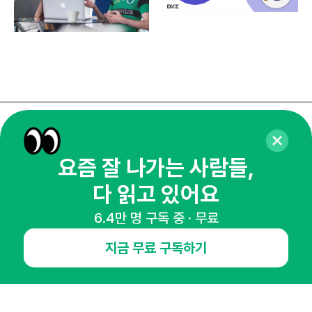
매주 화요일 아침,
마케팅 감각을 깨워 드릴게요!
요즘 잘 나가는 사람들,
65,043명의 마케터를 성장시키는 뉴스레터
다 읽고 있어요
뉴스레터 구독하기
6.4만 명 구독 중 · 무료
지금 무료 구독하기
NHN AD