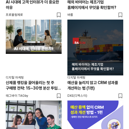
AI 시대에 고객 인터뷰가 더 중요한
해외 바이어는 제조기업
피부
이유
홈페이지에서 무엇을 확인할까?
어떻
묻
프로블럼제로
바름
블링
디지
전략
옵트
디지털 마케팅
디지털 마케팅
신제품 랭킹을 끌어올리는 첫 주
예산을 늘리지 않고 CRM 성과를
구매평 전략: 15~30명 분산 투입의
개선하는 법 (1편)
법칙
태그바이 TAGby
DXE(디엑스이)