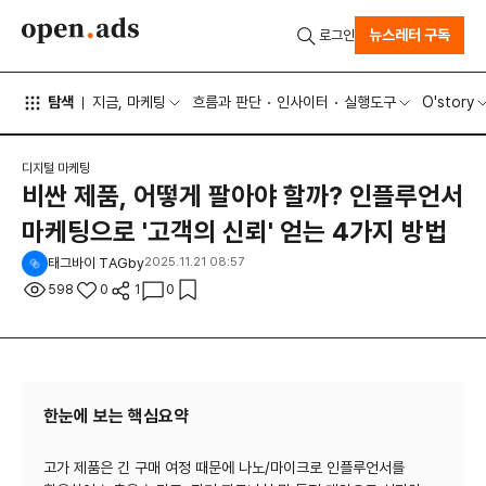
뉴스레터 구독
로그인
탐색
지금, 마케팅
흐름과 판단
인사이터
실행도구
O'story
디지털 마케팅
비싼 제품, 어떻게 팔아야 할까? 인플루언서
마케팅으로 '고객의 신뢰' 얻는 4가지 방법
태그바이 TAGby
2025.11.21 08:57
598
0
1
0
한눈에 보는 핵심요약
고가 제품은 긴 구매 여정 때문에 나노/마이크로 인플루언서를