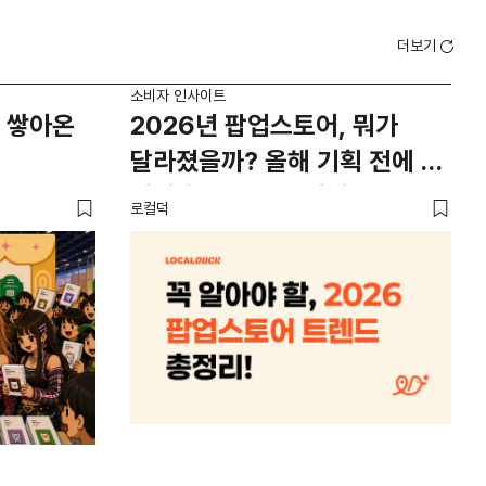
더보기
소비자 인사이트
소비
 쌓아온
2026년 팝업스토어, 뭐가
외
달라졌을까? 올해 기획 전에 꼭
남
봐야 할 트렌드 4가지
뜨
로컬덕
썸트