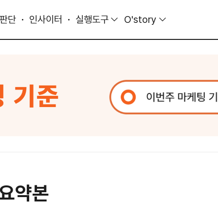
 판단
인사이터
실행도구
O'story
_요약본