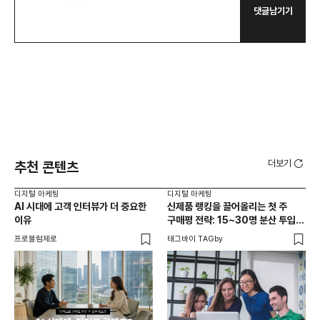
댓글남기기
더보기
추천 콘텐츠
디지털 마케팅
디지털 마케팅
디지
AI 시대에 고객 인터뷰가 더 중요한
신제품 랭킹을 끌어올리는 첫 주
피부
이유
구매평 전략: 15~30명 분산 투입의
어떻
법칙
묻
프로블럼제로
태그바이 TAGby
블링