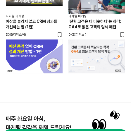
디지
20
디지털 마케팅
디지털 마케팅
리
예산을 늘리지 않고 CRM 성과를
'전환 고객은 다 비슷하다'는 착각:
재
개선하는 법 (1편)
GA4로 읽은 고객의 탐색 패턴
크리
DXE(디엑스이)
DXE(디엑스이)
매주 화요일 아침,
마케팅 감각을 깨워 드릴게요!