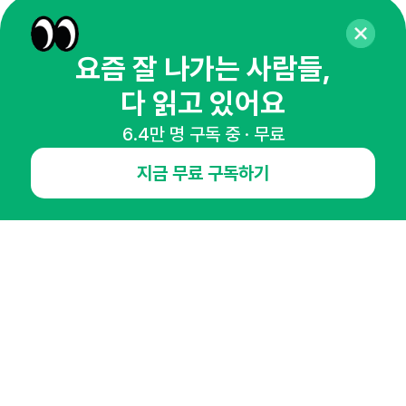
65,043명의 마케터를 성장시키는 뉴스레터
뉴스레터 구독하기
요즘 잘 나가는 사람들,
다 읽고 있어요
6.4만 명 구독 중 · 무료
NHN AD
지금 무료 구독하기
오픈애즈란
공지사항
제휴문의
인사이터 신청
뉴스레터
광고안내
경기도 성남시 분당구 대왕판교로645번길 16
대표 : 심도섭
사업자등록번호 : 144-81-27690(
사업자정보확인
)
통신판매업신고번호 : 2014-경기성남-1023
호스팅서비스사업자 : 오픈애즈
서비스•광고 문의 :
1800-2198
이메일 :
openads@openads.co.kr