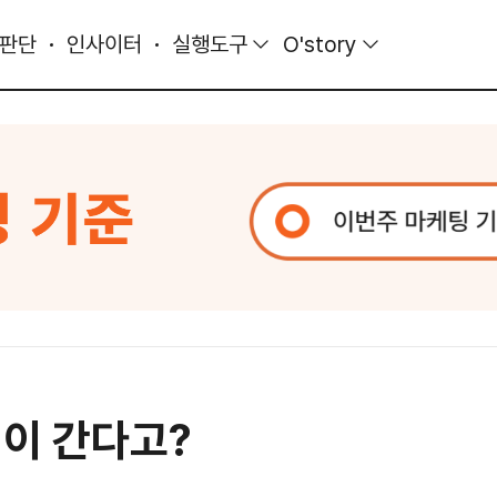
 판단
인사이터
실행도구
O'story
림이 간다고?