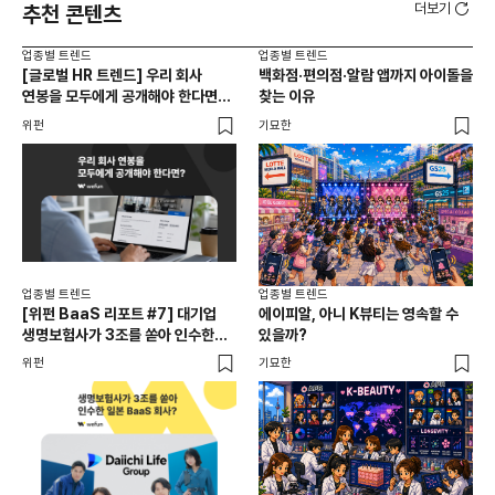
더보기
추천 콘텐츠
업종별 트렌드
업종별 트렌드
업종
[글로벌 HR 트렌드] 우리 회사
백화점·편의점·알람 앱까지 아이돌을
드라
연봉을 모두에게 공개해야 한다면? |
찾는 이유
진
급여 투명성 법, 해외 사례, 연봉
위펀
기묘한
기묘
공개, 채용 공고
업종별 트렌드
업종별 트렌드
업종
[위펀 BaaS 리포트 #7] 대기업
에이피알, 아니 K뷰티는 영속할 수
민음
생명보험사가 3조를 쏟아 인수한
있을까?
달
일본 BaaS 회사의 정체는?
위펀
기묘한
기묘