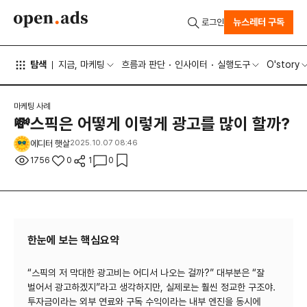
뉴스레터 구독
로그인
탐색
지금, 마케팅
흐름과 판단
인사이터
실행도구
O'story
마케팅 사례
💸스픽은 어떻게 이렇게 광고를 많이 할까?
에디터 햇살
2025.10.07 08:46
1756
0
1
0
한눈에 보는 핵심요약
“스픽의 저 막대한 광고비는 어디서 나오는 걸까?” 대부분은 “잘
벌어서 광고하겠지”라고 생각하지만, 실제로는 훨씬 정교한 구조야.
투자금이라는 외부 연료와 구독 수익이라는 내부 엔진을 동시에