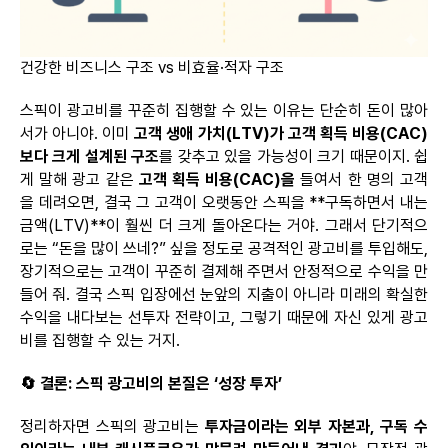
건강한 비즈니스 구조
vs
비효율·적자
구조
스픽이
광고비를 꾸준히 집행할 수 있는 이유는 단순히 돈이
많아
서가
아니야. 이미
고객 생애 가치(LTV)가 고객 획득 비용(CAC)
보다 크게 설계된 구조
를 갖추고 있을 가능성이 크기 때문이지. 쉽
게 말해 광고 같은
고객 획득 비용(CAC)을
들여서 한 명의 고객
을 데려오면, 결국 그 고객이 오랫동안
스픽을
**구독하면서 내는
금액(LTV)**이 훨씬 더 크게 돌아온다는 거야. 그래서 단기적으
로는 “돈을 많이 쓰네?” 싶을 정도로 공격적인 광고비를 투입해도,
장기적으로는 고객이 꾸준히 결제해 주면서 안정적으로 수익을 만
들어 줘. 결국
스픽
입장에선 눈앞의 지출이 아니라 미래의 확실한
수익을 내다보는
선투자
전략이고, 그렇기 때문에 자신 있게 광고
비를 집행할 수 있는 거지.
🔄
결론
:
스픽
광고비의 본질은 ‘성장 투자’
정리하자면
스픽의
광고비는
투자금이라는 외부 자본과, 구독 수