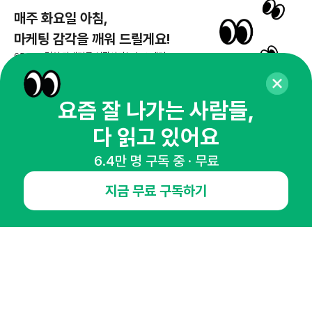
매주 화요일 아침,
마케팅 감각을 깨워 드릴게요!
65,043명의 마케터를 성장시키는 뉴스레터
뉴스레터 구독하기
요즘 잘 나가는 사람들,
다 읽고 있어요
NHN AD
6.4만 명 구독 중 · 무료
지금 무료 구독하기
오픈애즈란
공지사항
제휴문의
인사이터 신청
뉴스레터
광고안내
경기도 성남시 분당구 대왕판교로645번길 16
대표 : 심도섭
사업자등록번호 : 144-81-27690(
사업자정보확인
)
통신판매업신고번호 : 2014-경기성남-1023
호스팅서비스사업자 : 오픈애즈
서비스•광고 문의 :
1800-2198