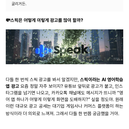
💸
스픽은
어떻
게
이렇게 광고를 많이 할까?
다들 한 번씩
스픽
광고를 봐서 알겠지만,
스픽이라는
AI
영어학습
앱
광고
요즘 정말 자주 보이지? 유튜브 앞뒤로 광고가 붙고,
인스
타그램을
넘기면 나오고, 카카오톡 채널에도 메시지가 뜨니까 “영
어 앱 하나가 어떻게 이렇게 화면을 도배하지?” 싶을 정도야. 원래
이런 대규모 광고 공세는 대기업 게임사나 커머스 플랫폼이 하는
방식이라 더 의외로 느껴
져
. 그래서 다들 한
번쯤
궁금했을 거야.