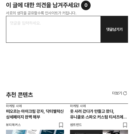
이 글에 대한 의견을 남겨주세요!
0
서로의 생각을 공유할수록 인사이트가 커집니다.
댓글남기기
더보기
추천 콘텐츠
마케팅 사례
마케팅 사례
마케
떠오르는 아이크림 강자, 닥터멜락신
옷 사러 갔다가 만들고 왔다,
에
상세페이지 완벽 해부
유니클로·스파오 커스텀 티셔츠에
장마
사람들이 줄 서는 진짜 이유는?
바꿔
뷰티해커스
썸트렌드
썸트