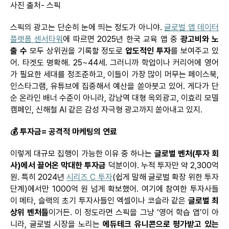
사진 출처- 스픽
스픽의
광고는 단순히 눈에 띄는 정도가 아니야.
글로벌 앱 데이터
플랫폼 센서타워
에 따르면 2025년 한국 교육 앱 중
광고비와 노
출 수
모두 상위권을 기록할 정도로
압도적인 투자
를 보여주고 있
어. 타겟도 명확해. 25~44세. 그러니까 학업이나 커리어에 영어
가 필요한 세대를 정조준하고, 이들이 가장 많이 머무는 페이스북,
인스타그램, 유튜브에 집중해서 예산을 쏟아붓고 있어. 게다가 단
순 온라인 배너 수준이 아니라, 강남역 대형 옥외광고, 이효리 모델
캠페인, 신해철 AI 같은 감성 자극형 광고까지 쏟아내고 있지.
💰
투자금
=
공격적
마케팅의
연료
이렇게 대규모 집행이 가능한 이유 중 하나는
글로벌 벤처(투자 회
사)에서 끌어온 막대한 투자금
덕분이야. 누적 투자만 약 2,300억
원. 특히 2024년
시리즈 C 투자
(쉽게 말해 글로벌 확장 위한 투자
단계)에서만 1000억 원 넘게
확보했어
. 여기에 참여한 투자사들
이 메타,
슬랙의
초기
투자사들인
엑셀이나
코슬라
같은
글로벌 최
상위 벤처들
이거든. 이 정도라면
스픽을
그냥 ‘영어 학습
앱’이
아
니라, 글로벌 시장을 노리는
에듀테크
유니콘으로
평가받고
있는