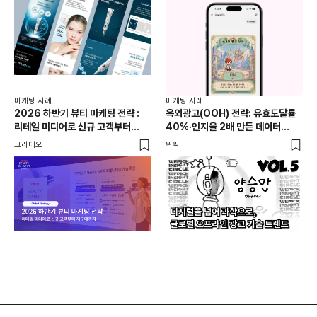
마케
닥
마케팅 사례
마케팅 사례
‘마
2026 하반기 뷰티 마케팅 전략 :
옥외광고(OOH) 전략: 유효도달률
충
DM
리테일 미디어로 신규 고객부터
40%·인지율 2배 만든 데이터
높
재구매까지
활용법 | 애드타입 양승만 이사
크리테오
위픽