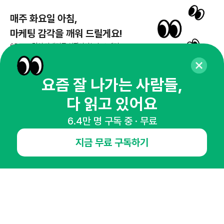
매주 화요일 아침,
마케팅 감각을 깨워 드릴게요!
65,043명의 마케터를 성장시키는 뉴스레터
뉴스레터 구독하기
요즘 잘 나가는 사람들,
다 읽고 있어요
NHN AD
6.4만 명 구독 중 · 무료
지금 무료 구독하기
오픈애즈란
공지사항
제휴문의
인사이터 신청
뉴스레터
광고안내
경기도 성남시 분당구 대왕판교로645번길 16
대표 : 심도섭
사업자등록번호 : 144-81-27690(
사업자정보확인
)
통신판매업신고번호 : 2014-경기성남-1023
호스팅서비스사업자 : 오픈애즈