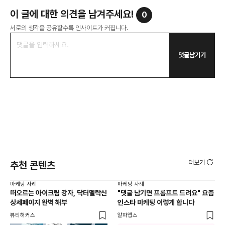
이 글에 대한 의견을 남겨주세요!
0
서로의 생각을 공유할수록 인사이트가 커집니다.
댓글남기기
더보기
추천 콘텐츠
마케팅 사례
마케팅 사례
마케
떠오르는 아이크림 강자, 닥터멜락신
"댓글 남기면 프롬프트 드려요" 요즘
GE
상세페이지 완벽 해부
인스타 마케팅 이렇게 합니다
생성
노
뷰티해커스
알파앱스
위픽