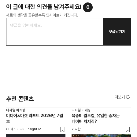
이 글에 대한 의견을 남겨주세요!
0
서로의 생각을 공유할수록 인사이트가 커집니다.
댓글남기기
더보기
추천 콘텐츠
디지털 마케팅
디지털 마케팅
디지
미디어&마켓 리포트 2026년 7월
북중미 월드컵, 유일한 승자는
브
호
네이버 치지직?
팬
CJ메조미디어 Insight M
기묘한
유크