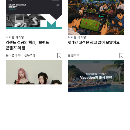
디지털 마케팅
디지털 마케팅
리센느 성공의 핵심, '브랜드
첫 1만 고객은 광고 없이 모았어요
콘텐츠'의 힘
유크랩마케터 선우의성
플랜브로
디지
AI
쇼핑
똑똑