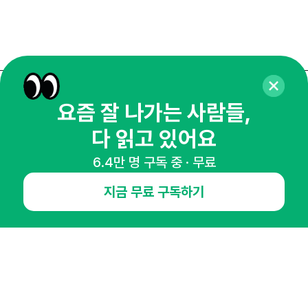
매주 화요일 아침,
요즘 잘 나가는 사람들,
마케팅 감각을 깨워 드릴게요!
다 읽고 있어요
65,043명의 마케터를 성장시키는 뉴스레터
6.4만 명 구독 중 · 무료
뉴스레터 구독하기
지금 무료 구독하기
NHN AD
오픈애즈란
공지사항
제휴문의
인사이터 신청
뉴스레터
광고안내