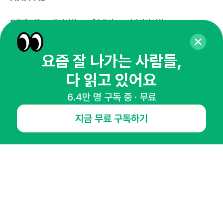
오픈애즈란
공지사항
제휴문의
인사이터 신청
뉴스레터
광고안내
요즘 잘 나가는 사람들,
경기도 성남시 분당구 대왕판교로645번길 16
대표 : 심도섭
사업자등록번호 : 144-81-27690(
사업자정보확인
)
다 읽고 있어요
통신판매업신고번호 : 2014-경기성남-1023
6.4만 명 구독 중 · 무료
호스팅서비스사업자 : 오픈애즈
서비스•광고 문의 :
1800-2198
지금 무료 구독하기
이메일 :
openads@openads.co.kr
이용약관
개인정보처리방침
instagram
thread
kakaotalk
© NHN AD. All rights reserved.