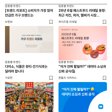
업종별 트렌드
업종별 트렌드
업종
[트렌드 리포트] 소비자가 가장 많이
26년 6월 패스트푸드 리테일 동향:
여기
언급한 가구 브랜드는
최근 치킨, 피자, 햄버거 시장
키우
동향은?
뉴엔AI
와이즈앱·리테일
쥰쓰
업종별 트렌드
업종별 트렌드
다이소, 식품은 뷰티·건기식과는
“이거 진짜 팔릴까?” 데이터 소싱과
달라야 합니다
신뢰 공식🤔
업종
기묘한
윈들리 이커머스
26
전
와이