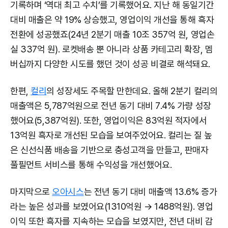
기록하며 ‘역대 최고 수치’를 기록했어요. 지난 해 동일기간
대비 매출은 약 19% 상승했고, 영업이익 개선을 통해 흑자
전환에 성공했죠(24년 2분기 매출 10조 357억 원, 영업손
실 337억 원). 로켓배송 뿐 아니라 상품 카테고리 확장, 멤
버십까지 다양한 시도를 했던 것이 성공 비결로 해석돼요.
한편,
컬리
의 성장세도 주목할 만한데요. 올해 2분기 컬리의
매출액은 5,787억원으로 전년 동기 대비 7.4% 가량 성장
했어요(5,387억원). 또한, 영업이익은 83억원 적자에서
13억원 흑자로 개선된 모습을 보여주었어요. 컬리는 질 높
은 신선식품 배송을 기반으로 충성고객을 만들고, 판매자
풀필먼트 서비스를 통해 수익성을 개선했어요.
마지막으로
오아시스
는 전년 동기 대비 매출액 13.6% 증가
라는 높은 성과를 보였어요(1310억원 → 1488억원). 영업
이익 또한 흑자를 지속하는 모습을 보였지만, 전년 대비 감