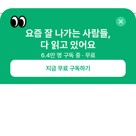
매주 화요일 아침,
요즘 잘 나가는 사람들,
마케팅 감각을 깨워 드릴게요!
다 읽고 있어요
65,043명의 마케터를 성장시키는 뉴스레터
6.4만 명 구독 중 · 무료
뉴스레터 구독하기
지금 무료 구독하기
NHN AD
오픈애즈란
공지사항
제휴문의
인사이터 신청
뉴스레터
광고안내
경기도 성남시 분당구 대왕판교로645번길 16
대표 : 심도섭
사업자등록번호 : 144-81-27690(
사업자정보확인
)