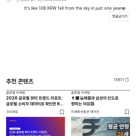
It's like 10B KRW fell from the sky in just one year🫨
댓글남기기
더보기
추천 콘텐츠
글로벌 마케팅
글로벌 마케팅
글로
2026 글로벌 뷰티 트렌드 리포트:
👨🏿‍💻애플과 삼성이 인도로
동
글로벌 소비자 데이터로 확인한 K-
향하는 이유🥻
브
뷰티 성장전략
크리테오
미래에셋증권 매거진
유크