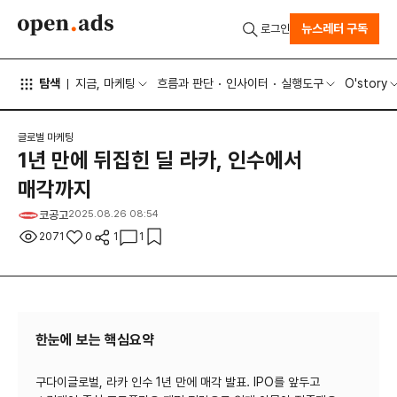
뉴스레터 구독
로그인
탐색
지금, 마케팅
흐름과 판단
인사이터
실행도구
O'story
글로벌 마케팅
1년 만에 뒤집힌 딜 라카, 인수에서
매각까지
코공고
2025.08.26 08:54
2071
0
1
1
한눈에 보는 핵심요약
구다이글로벌, 라카 인수 1년 만에 매각 발표. IPO를 앞두고