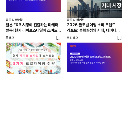
글로벌 마케팅
글로벌 마케팅
일본 F&B 시장에 진출하는 마케터
2026 글로벌 여행 소비 트렌드
필독! 현지 라이프스타일에 스며드는
리포트: 불확실성의 시대, 데이터로
5가지 로컬라이징 전략
읽는 여행 업계 전망과 마케팅 전략
플래그
크리테오
글로
'디
20
공
플래