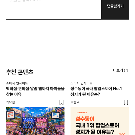
댓글남기기
더보기
추천 콘텐츠
소비자 인사이트
소비자 인사이트
소비
백화점·편의점·알람 앱까지 아이돌을
성수동이 국내 팝업스토어 No.1
외국
찾는 이유
성지가 된 이유는?
남
이
기묘한
로컬덕
썸트