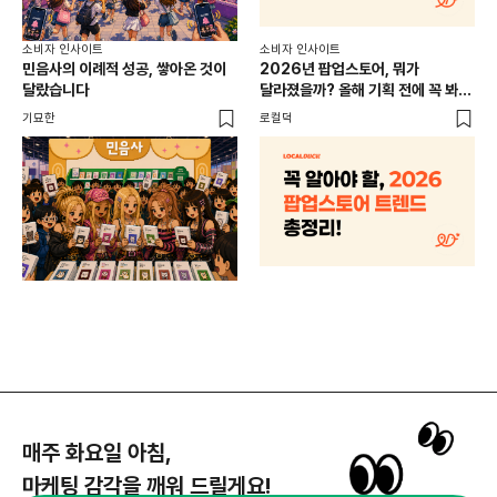
소비
소비자 인사이트
소비자 인사이트
CR
민음사의 이례적 성공, 쌓아온 것이
2026년 팝업스토어, 뭐가
개
달랐습니다
달라졌을까? 올해 기획 전에 꼭 봐야
할 트렌드 4가지
DX
기묘한
로컬덕
매주 화요일 아침,
마케팅 감각을 깨워 드릴게요!