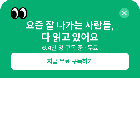
65,043명의 마케터를 성장시키는 뉴스레터
뉴스레터 구독하기
요즘 잘 나가는 사람들,
다 읽고 있어요
6.4만 명 구독 중 · 무료
NHN AD
지금 무료 구독하기
오픈애즈란
공지사항
제휴문의
인사이터 신청
뉴스레터
광고안내
경기도 성남시 분당구 대왕판교로645번길 16
대표 : 심도섭
사업자등록번호 : 144-81-27690(
사업자정보확인
)
통신판매업신고번호 : 2014-경기성남-1023
호스팅서비스사업자 : 오픈애즈
서비스•광고 문의 :
1800-2198
이메일 :
openads@openads.co.kr