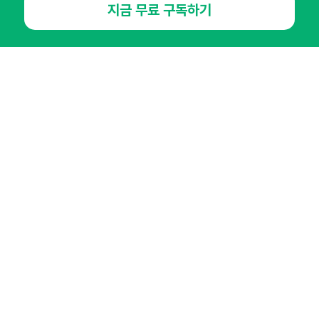
지금 무료 구독하기
NHN AD
오픈애즈란
공지사항
제휴문의
인사이터 신청
뉴스레터
광고안내
경기도 성남시 분당구 대왕판교로645번길 16
대표 : 심도섭
사업자등록번호 : 144-81-27690(
사업자정보확인
)
통신판매업신고번호 : 2014-경기성남-1023
호스팅서비스사업자 : 오픈애즈
서비스•광고 문의 :
1800-2198
이메일 :
openads@openads.co.kr
이용약관
개인정보처리방침
instagram
thread
kakaotalk