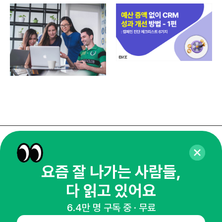
매주 화요일 아침,
마케팅 감각을 깨워 드릴게요!
요즘 잘 나가는 사람들,
65,043명의 마케터를 성장시키는 뉴스레터
다 읽고 있어요
뉴스레터 구독하기
6.4만 명 구독 중 · 무료