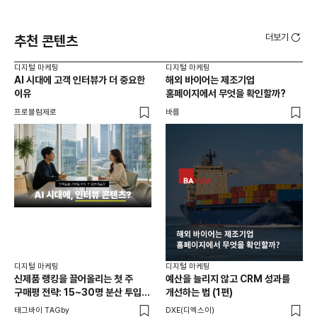
더보기
추천 콘텐츠
디지털 마케팅
디지털 마케팅
디지
AI 시대에 고객 인터뷰가 더 중요한
해외 바이어는 제조기업
피부
이유
홈페이지에서 무엇을 확인할까?
어떻
묻
프로블럼제로
바름
블링
디지
전략
옵트
디지털 마케팅
디지털 마케팅
신제품 랭킹을 끌어올리는 첫 주
예산을 늘리지 않고 CRM 성과를
구매평 전략: 15~30명 분산 투입의
개선하는 법 (1편)
법칙
태그바이 TAGby
DXE(디엑스이)