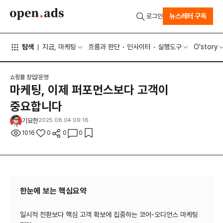
뉴스레터 구독
로그인
탐색
지금, 마케팅
흐름과 판단
인사이터
실행도구
O'story
쇼핑몰 창업/운영
마케팅, 이제 퍼포먼스보다 고객이
중요합니다
기묘한
2025.08.04 09:16
1016
0
0
0
한눈에 보는 핵심요약
일시적 전환보다 핵심 고객 확보에 집중하는 코어-오디언스 마케팅