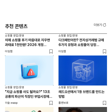
더보기
추천 콘텐츠
쇼핑몰 창업/운영
쇼핑몰 창업/운영
쇼핑
이제 쇼핑몰 후기 마음대로 지우면
다크패턴이란? 전자상거래법 규제
간편
과태료 1천만원! 2026 개정
6가지 유형과 쇼핑몰이 당장
1
전자상거래법 핵심 정리
체크해야 할 것
아임웹
아임웹
아임
쇼핑몰 창업/운영
쇼핑몰 창업/운영
쇼핑
"지금 쇼핑몰 사도 될까요?" 13조
레드오션에서 1등 브랜드를 만드는
20
공룡의 파산이 직장인 부업시장에
방법
콘
불러온 나비효과
이숲 esoop
플랜브로
아임