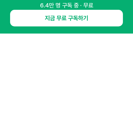
NHN AD
6.4만 명 구독 중 · 무료
지금 무료 구독하기
오픈애즈란
공지사항
제휴문의
인사이터 신청
뉴스레터
광고안내
경기도 성남시 분당구 대왕판교로645번길 16
대표 : 심도섭
사업자등록번호 : 144-81-27690(
사업자정보확인
)
통신판매업신고번호 : 2014-경기성남-1023
호스팅서비스사업자 : 오픈애즈
서비스•광고 문의 :
1800-2198
이메일 :
openads@openads.co.kr
이용약관
개인정보처리방침
instagram
thread
kakaotalk
© NHN AD. All rights reserved.