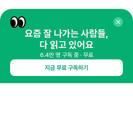
요즘 잘 나가는 사람들,
매주 화요일 아침,
다 읽고 있어요
마케팅 감각을 깨워 드릴게요!
65,043명의 마케터를 성장시키는 뉴스레터
6.4만 명 구독 중 · 무료
뉴스레터 구독하기
지금 무료 구독하기
NHN AD
오픈애즈란
공지사항
제휴문의
인사이터 신청
뉴스레터
광고안내
경기도 성남시 분당구 대왕판교로645번길 16
대표 : 심도섭