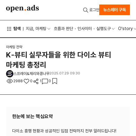
뉴스레터 구독
로그인
탐색
지금, 마케팅
흐름과 판단
인사이터
실행도구
O'story
마케팅 전략
K-뷰티 실무자들을 위한 다이소 뷰티
마케팅 총정리
스프레이&제리와콩나무
2025.07.29 09:30
2988
0
1
0
한눈에 보는 핵심요약