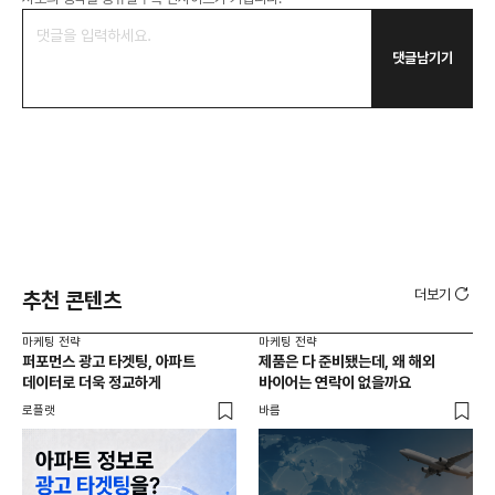
댓글남기기
더보기
추천 콘텐츠
마케팅 전략
마케팅 전략
마케
퍼포먼스 광고 타겟팅, 아파트
제품은 다 준비됐는데, 왜 해외
우리
데이터로 더욱 정교하게
바이어는 연락이 없을까요
수 
로플랫
바름
바름