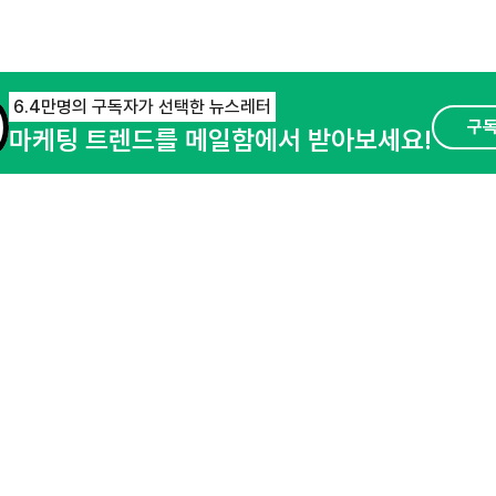
6.4만명의 구독자가 선택한 뉴스레터
구
마케팅 트렌드를 메일함에서 받아보세요!
오픈애즈란
공지사항
제휴문의
경기도 성남시 분당구 대왕판교로645번길 16
사업자등록번호 : 144-81-27690(
사업자정
호스팅서비스사업자 : 오픈애즈
서비스•광고 
이용약관
개인정보처리방침
© NHN AD. All rights reserved.