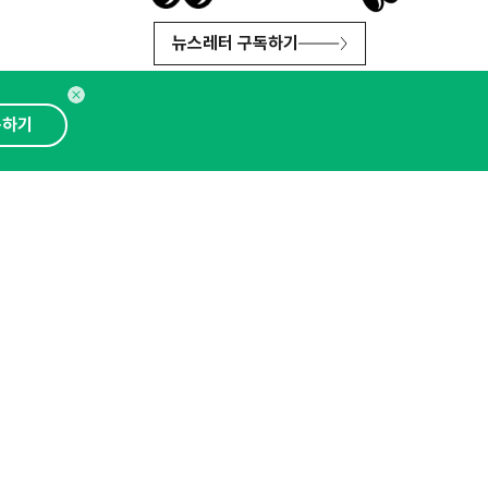
뉴스레터 구독하기
독하기
인사이터 신청
뉴스레터
광고안내
대표 : 심도섭
보확인
)
통신판매업신고번호 : 2014-경기성남-1023
문의 :
1800-2198
이메일 :
openads@openads.co.kr