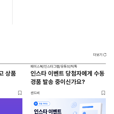
더보기
페이스북/인스타그램/유튜브/틱톡
페이
고 상품
인스타 이벤트 당첨자에게 수동
5
경품 발송 중이신가요?
이
센드비
케이