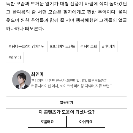
득한 모습과 뜨거운 열기가 대형 선풍기 바람에 섞여 돌아갔던
그 한여름의 줄 서던 모습은 필자에게도 찐한 추억이다. 울며
웃으며 찐한 추억들과 함께 줄 서며 행복해했던 고객들의 얼굴
하나하나 떠오른다.
# 탐나는프리미엄마케팅
#프리미엄브랜드
# 쉐이크쉑
# 햄버거
#최연미
최연미
프리미엄 브랜드 전문가 최연미입니다. 블루보틀커피
커뮤니케이션 이사, 쉐이크쉑 마케팅 디렉터,지큐 브랜드
매니저로 근무하였으며 브랜드 전략과 마케팅에 도움 주는
글을 쓰고 있습니다.
알림받기
이 콘텐츠가 도움이 되셨나요?
도움돼요
아쉬워요