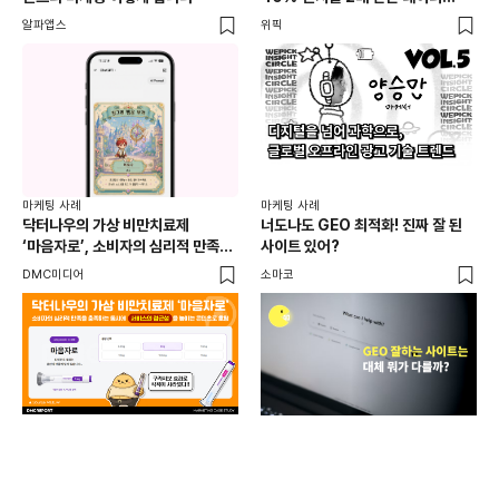
활용법 | 애드타입 양승만 이사
브
알파앱스
위픽
DM
마케
독립
마케팅 사례
마케팅 사례
출
닥터나우의 가상 비만치료제
너도나도 GEO 최적화! 진짜 잘 된
와디
‘마음자로’, 소비자의 심리적 만족을
사이트 있어?
충족하는 동시에 서비스의 접근성을
DMC미디어
소마코
높이는 콘텐츠로 호평