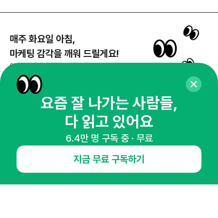
매주 화요일 아침,
마케팅 감각을 깨워 드릴게요!
65,043명의 마케터를 성장시키는 뉴스레터
뉴스레터 구독하기
요즘 잘 나가는 사람들,
다 읽고 있어요
NHN AD
6.4만 명 구독 중 · 무료
지금 무료 구독하기
오픈애즈란
공지사항
제휴문의
인사이터 신청
뉴스레터
광고안내
경기도 성남시 분당구 대왕판교로645번길 16
대표 : 심도섭
사업자등록번호 : 144-81-27690(
사업자정보확인
)