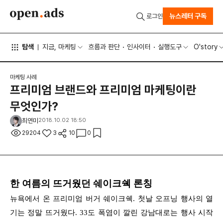
뉴스레터 구독
로그인
탐색
지금, 마케팅
흐름과 판단
인사이터
실행도구
O'story
마케팅 사례
프리미엄 브랜드와 프리미엄 마케팅이란
무엇인가?
최연미
2018.10.02 18:50
29204
3
10
0
한 여름의 뜨거웠던 쉐이크쉑 론칭
뉴욕에서 온 프리미엄 버거 쉐이크쉑. 첫날 오프닝 행사의 열
기는 정말 뜨거웠다. 33도 폭염이 깔린 강남대로는 행사 시작