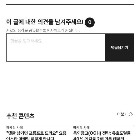
이 글에 대한 의견을 남겨주세요!
0
서로의 생각을 공유할수록 인사이트가 커집니다.
댓글남기기
더보기
추천 콘텐츠
마케팅 사례
마케팅 사례
마케
"댓글 남기면 프롬프트 드려요" 요즘
옥외광고(OOH) 전략: 유효도달률
무
인스타 마케팅 이렇게 합니다
40%·인지율 2배 만든 데이터
‘댓