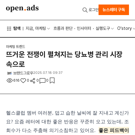
뉴스레터 구독
로그인
탐색
지금, 마케팅
흐름과 판단
인사이터
실행도구
O'story
마케팅 트렌드
뜨거운 전쟁이 펼쳐지는 당뇨병 관리 시장
속으로
브랜드그로우
2025.07.18 09:37
616
0
0
0
헬스클럽 멤버 여러분, 덥고 습한 날씨에 잘 지내고 계신가
요? 요즘 레터에 대한 좋은 반응은 꾸준히 오고 있는데, 조
회수가 다소 주춤해 의기소침하고 있어요.
좋은 피드백이