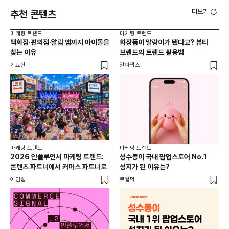
더보기
추천 콘텐츠
마케팅 트렌드
마케팅 트렌드
마케
백화점·편의점·알람 앱까지 아이돌을
화장품이 말랑이가 됐다고? 뷰티
서
찾는 이유
브랜드의 트렌드 활용법
오프
기묘한
알파앱스
로컬
마케팅 트렌드
마케팅 트렌드
2026 인플루언서 마케팅 트렌드:
성수동이 국내 팝업스토어 No.1
콘텐츠 파트너에서 커머스 파트너로
성지가 된 이유는?
아임웹
로컬덕
마케
하