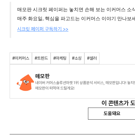
매모판 시크릿 페이퍼는 놓치면 손해 보는 이커머스 소
매주 화요일, 핵심을 파고드는 이커머스 이야기 만나보세
시크릿 페이퍼 구독하기 >>
#이커머스
#트렌드
#마케팅
#소싱
#셀러
매모판
네이버 커머스솔루션마켓 1위 상품분석 서비스, 매모판입니다! 놓치
매모판이 떠먹여 드릴게요!
이 콘텐츠가 
도움돼요