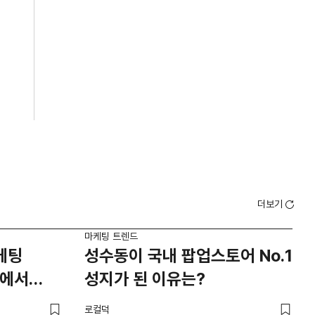
더보기
마케팅 트렌드
마케
케팅
성수동이 국내 팝업스토어 No.1
서
너에서
성지가 된 이유는?
배
5
로컬덕
로컬