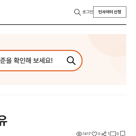
로그인
인사이터 신청
유
1417
0
1
0