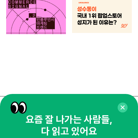
마케
하
브루
매주 화요일 아침,
요즘 잘 나가는 사람들,
마케팅 감각을 깨워 드릴게요!
다 읽고 있어요
65,043명의 마케터를 성장시키는 뉴스레터
뉴스레터 구독하기