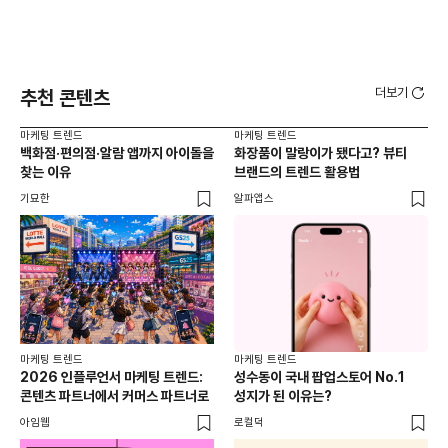
더보기
추천 콘텐츠
마케팅 트렌드
마케팅 트렌드
마케
백화점·편의점·알람 앱까지 아이돌을
화장품이 말랑이가 됐다고? 뷰티
서
찾는 이유
브랜드의 트렌드 활용법
오프
기묘한
알파앱스
로컬
마케팅 트렌드
마케팅 트렌드
2026 인플루언서 마케팅 트렌드:
성수동이 국내 팝업스토어 No.1
콘텐츠 파트너에서 커머스 파트너로
성지가 된 이유는?
아임웹
로컬덕