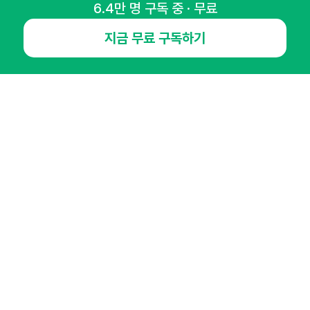
6.4만 명 구독 중 · 무료
지금 무료 구독하기
NHN AD
오픈애즈란
공지사항
제휴문의
인사이터 신청
뉴스레터
광고안내
경기도 성남시 분당구 대왕판교로645번길 16
대표 : 심도섭
사업자등록번호 : 144-81-27690(
사업자정보확인
)
통신판매업신고번호 : 2014-경기성남-1023
호스팅서비스사업자 : 오픈애즈
서비스•광고 문의 :
1800-2198
이메일 :
openads@openads.co.kr
이용약관
개인정보처리방침