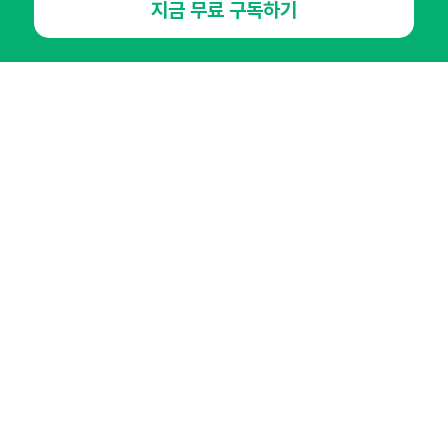
지금 무료 구독하기
뉴스레터
광고안내
경기도 성남시 분당구 대왕판교로645번길 16
대표 : 심도섭
사업자등록번호 : 144-81-27690(
사업자정보확인
)
통신판매업신고번호 : 2014-경기성남-1023
호스팅서비스사업자 : 오픈애즈
서비스•광고 문의 :
1800-2198
이메일 :
openads@openads.co.kr
이용약관
개인정보처리방침
instagram
thread
kakaotalk
© NHN AD. All rights reserved.