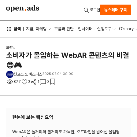
뉴스레터 구독
로그인
탐색
지금, 마케팅
흐름과 판단
인사이터
실행도구
O'story
브랜딩
소비자가 몰입하는 WebAR 콘텐츠의 비결
😍🎮
킨코스 포 비즈니스
2025.07.04 09:00
877
2
1
0
한눈에 보는 핵심요약
WebAR은 놀거리와 볼거리로 가득한, 오프라인을 넘어선 몰입형