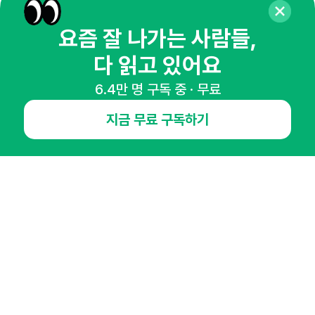
매주 화요일 아침,
요즘 잘 나가는 사람들,
마케팅 감각을 깨워 드릴게요!
다 읽고 있어요
65,043명의 마케터를 성장시키는 뉴스레터
뉴스레터 구독하기
6.4만 명 구독 중 · 무료
지금 무료 구독하기
NHN AD
오픈애즈란
공지사항
제휴문의
인사이터 신청
뉴스레터
광고안내
경기도 성남시 분당구 대왕판교로645번길 16
대표 : 심도섭
사업자등록번호 : 144-81-27690(
사업자정보확인
)
통신판매업신고번호 : 2014-경기성남-1023
호스팅서비스사업자 : 오픈애즈