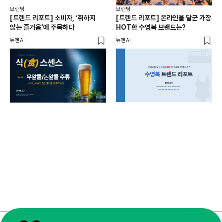
브랜
브랜딩
브랜딩
서
[트렌드 리포트] 소비자, ‘취하지
[트렌드 리포트] 온라인을 달군 가장
오프
않는 즐거움'에 주목하다
HOT한 수영복 브랜드는?
로컬
뉴엔AI
뉴엔AI