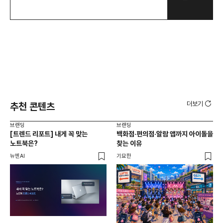
더보기
추천 콘텐츠
브랜딩
브랜딩
브랜
[트렌드 리포트] 내게 꼭 맞는
백화점·편의점·알람 앱까지 아이돌을
2
노트북은?
찾는 이유
데
트렌
뉴엔AI
기묘한
스위