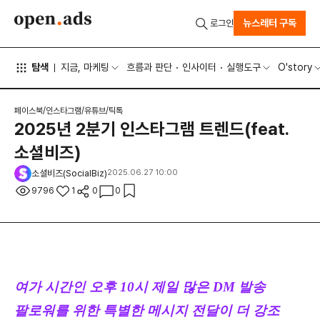
뉴스레터 구독
로그인
탐색
지금, 마케팅
흐름과 판단
인사이터
실행도구
O'story
페이스북/인스타그램/유튜브/틱톡
2025년 2분기 인스타그램 트렌드(feat.
소셜비즈)
소셜비즈(SocialBiz)
2025.06.27 10:00
9796
1
0
0
여가 시간인 오후 10시 제일 많은 DM 발송
팔로워를 위한 특별한 메시지 전달이 더 강조