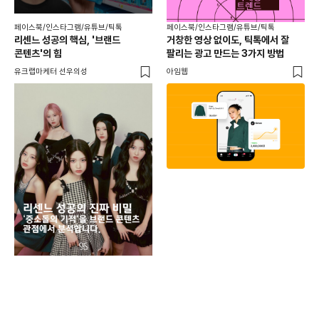
페이스북/인스타그램/유튜브/틱톡
페이스북/인스타그램/유튜브/틱톡
리센느 성공의 핵심, '브랜드
거창한 영상 없이도, 틱톡에서 잘
콘텐츠'의 힘
팔리는 광고 만드는 3가지 방법
유크랩마케터 선우의성
아임웹
페이
동
브
유크