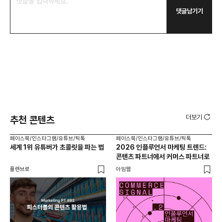
댓글남기기
더보기
추천 콘텐츠
페이스북/인스타그램/유튜브/틱톡
페이스북/인스타그램/유튜브/틱톡
페이
세계 1위 유튜버가 초콜릿을 파는 법
2026 인플루언서 마케팅 트렌드:
브
콘텐츠 파트너에서 커머스 파트너로
팬
플랜브로
아임웹
유크